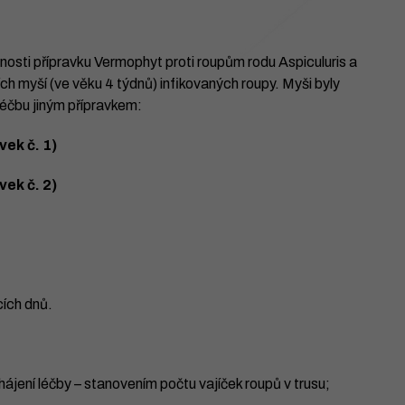
nosti přípravku Vermophyt proti roupům rodu Aspiculuris a
ch myší (ve věku 4 týdnů) infikovaných roupy. Myši byly
léčbu jiným přípravkem:
vek č. 1)
vek č. 2)
cích dnů.
hájení léčby – stanovením počtu vajíček roupů v trusu;