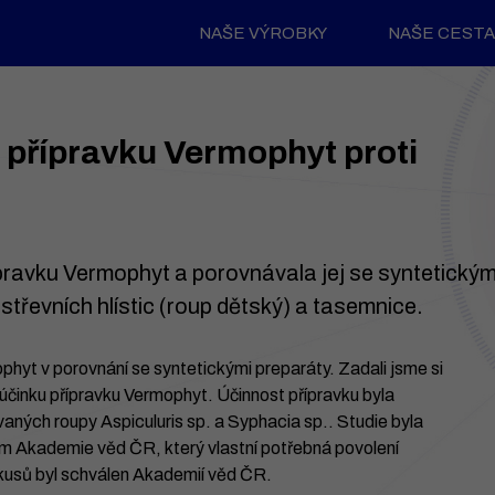
NAŠE VÝROBKY
NAŠE CESTA
t přípravku Vermophyt proti
pravku Vermophyt a porovnávala jej se syntetickými
i střevních hlístic (roup dětský) a tasemnice.
mophyt v porovnání se syntetickými preparáty. Zadali jsme si
o účinku přípravku Vermophyt. Účinnost přípravku byla
ovaných roupy Aspiculuris sp. a Syphacia sp.. Studie byla
m Akademie věd ČR, který vlastní potřebná povolení
pokusů byl schválen Akademií věd ČR.