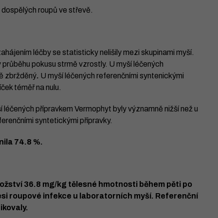
 dospělých roupů ve střevě.
hájením léčby se statisticky nelišily mezi skupinami myší.
 v průběhu pokusu strmě vzrostly. U myší léčených
ně zbržděný
.
U myší léčených referenčními syntenickými
jíček téměř na nulu.
ší léčených přípravkem Vermophyt byly významně nižší než u
ferenčními syntetickými přípravky.
ila 74.8 %.
ožství 36.8 mg/kg tělesné hmotnosti během pěti po
si roupové infekce u laboratorních myší. Referenční
ikovaly.