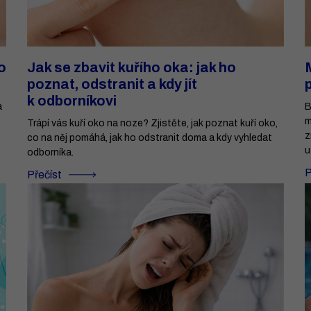
o
Jak se zbavit kuřího oka: jak ho
poznat, odstranit a kdy jít
k odborníkovi
a
B
m
Trápí vás kuří oko na noze? Zjistěte, jak poznat kuří oko,
z
co na něj pomáhá, jak ho odstranit doma a kdy vyhledat
u
odborníka.
P
Přečíst