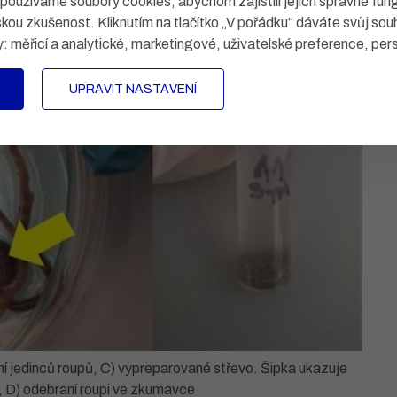
užíváme soubory cookies, abychom zajistili jejich správné fun
skou zkušenost. Kliknutím na tlačítko „V pořádku“ dáváte svůj sou
y:
měřicí a analytické, marketingové, uživatelské preference, per
UPRAVIT NASTAVENÍ
ní jedinců roupů, C) vypreparované střevo. Šipka ukazuje
), D) odebraní roupi ve zkumavce