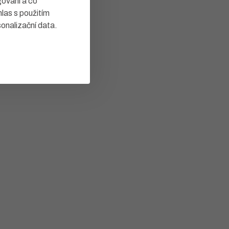
gování a co
hlas s použitím
sonalizační data
.