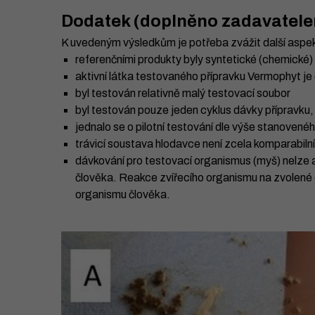
Dodatek (doplněno zadavatele
K uvedeným výsledkům je potřeba zvážit další aspe
referenčními produkty byly syntetické (chemické) 
aktivní látka testovaného přípravku Vermophyt je 
byl testován relativně malý testovací soubor
byl testován pouze jeden cyklus dávky přípravku
jednalo se o pilotní testování dle výše stanovené
trávicí soustava hlodavce není zcela komparabilní
dávkování pro testovací organismus (myš) nelze 
člověka. Reakce zvířecího organismu na zvolené 
organismu člověka.