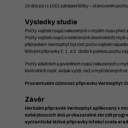
10 dnů po (+10D) zahájení léčby – stanovením počtu
Výsledky studie
Počty vajíček roupů nalezených v myším trusu před za
Počty vajíček roupů u neléčených (kontrolních) myší
přípravkem Vermophyt byl růst počtu vajíček nápad
léčivými přípravky č. 1. a 2. došlo k poklesu počtu va
Počty adultních a juvenilních roupů nalezených u my
kontrolních myší, avšak vyšší, než u myší léčených re
Procentuální účinnost přípravku Vermophyt čin
Závěr
Herbální přípravek Vermophyt aplikovaný v mn
sobě jdoucích dnů prokazatelně zbrzdil progre
syntentické léčivé přípravky infekci zcela erad