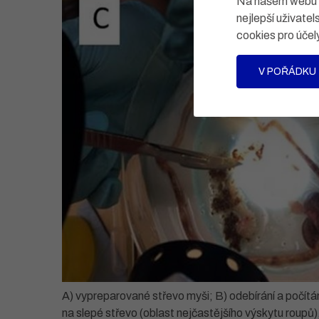
Na našem webu po
nejlepší uživatel
cookies pro účel
V POŘÁDKU
A) vypreparované střevo myši; B) odebírání a počítá
na slepé střevo (oblast nejčastějšího výskytu roupů