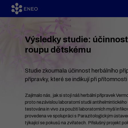
Výsledky studie: účinnos
roupu dětskému
Studie zkoumala účinnost herbálního pří
přípravky, které se indikují při přítomnost
Zajímalo nás, jak si stojí náš herbální přípravek Ver
proto nezávislou laboratorní studii antihelmintickéh
testována in vivo za použití laboratorních myší infik
provedena ve spolupráci s Parazitologickým ústave
týkající se pokusů na zvířatech. Příslušný projekt 