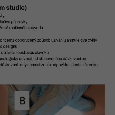
m studie)
kty:
léčivé přípravky
čistě rostlinného původu
, přičemž doporučený způsob užívání zahrnuje dva cykly
ho designu
 s trávicí soustavou člověka
analogicky odvodit od stanoveného dávkování pro
dávkování tedy nemusí zcela odpovídat identické reakci