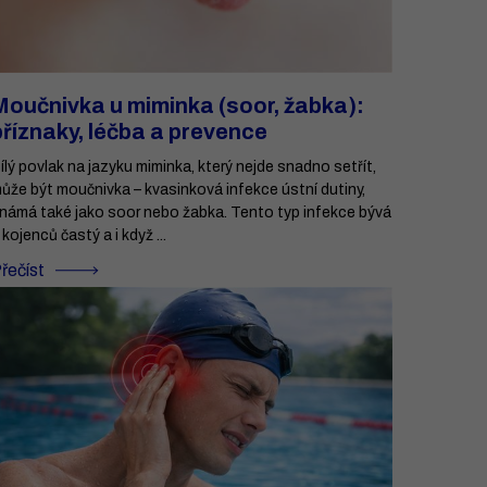
Moučnivka u miminka (soor, žabka):
příznaky, léčba a prevence
ílý povlak na jazyku miminka, který nejde snadno setřít,
ůže být moučnivka – kvasinková infekce ústní dutiny,
námá také jako soor nebo žabka. Tento typ infekce bývá
 kojenců častý a i když ...
řečíst