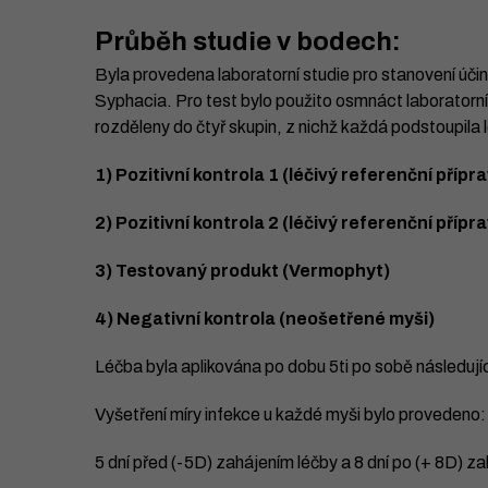
Průběh studie v bodech:
Byla provedena laboratorní studie pro stanovení účin
Syphacia. Pro test bylo použito osmnáct laboratorní
rozděleny do čtyř skupin, z nichž každá podstoupila 
1) Pozitivní kontrola 1 (léčivý referenční přípra
2) Pozitivní kontrola 2 (léčivý referenční přípra
3) Testovaný produkt (Vermophyt)
4) Negativní kontrola (neošetřené myši)
Léčba byla aplikována po dobu 5ti po sobě následují
Vyšetření míry infekce u každé myši bylo provedeno:
5 dní před (-5D) zahájením léčby a 8 dní po (+ 8D) za