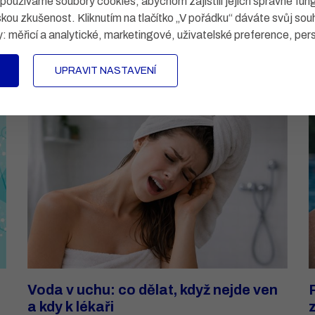
užíváme soubory cookies, abychom zajistili jejich správné fun
k odborníkovi
skou zkušenost. Kliknutím na tlačítko „V pořádku“ dáváte svůj sou
a
B
m
y:
měřicí a analytické, marketingové, uživatelské preference, per
Trápí vás kuří oko na noze? Zjistěte, jak poznat kuří oko,
z
co na něj pomáhá, jak ho odstranit doma a kdy vyhledat
u
odborníka.
UPRAVIT NASTAVENÍ
P
Přečíst
Voda v uchu: co dělat, když nejde ven
a kdy k lékaři