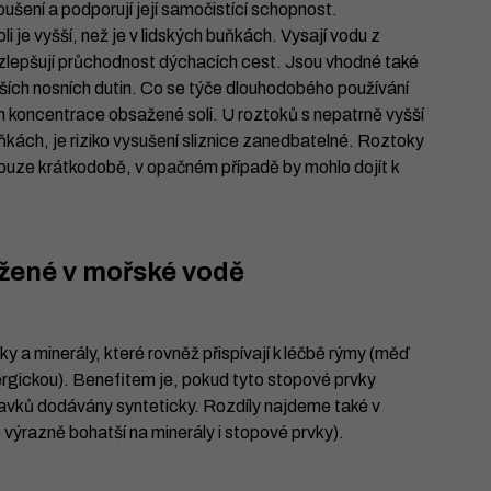
soušení a podporují její samočistící schopnost.
 je vyšší, než je v lidských buňkách. Vysají vodu z
, zlepšují průchodnost dýchacích cest. Jsou vhodné také
ejších nosních dutin. Co se týče dlouhodobého používání
m koncentrace obsažené soli. U roztoků s nepatrně vyšší
uňkách, je riziko vysušení sliznice zanedbatelné. Roztoky
 pouze krátkodobě, v opačném případě by mohlo dojít k
žené v mořské vodě
a minerály, které rovněž přispívají k léčbě rýmy (měď
ergickou). Benefitem je, pokud tyto stopové prvky
pravků dodávány synteticky. Rozdíly najdeme také v
 výrazně bohatší na minerály i stopové prvky).