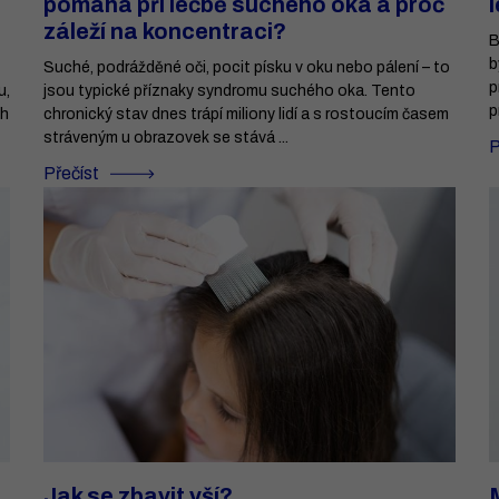
pomáhá při léčbě suchého oka a proč
záleží na koncentraci?
B
b
Suché, podrážděné oči, pocit písku v oku nebo pálení – to
p
u,
jsou typické příznaky syndromu suchého oka. Tento
p
ch
chronický stav dnes trápí miliony lidí a s rostoucím časem
stráveným u obrazovek se stává ...
P
Přečíst
Jak se zbavit vší?