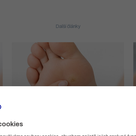
Další články
cookies
o
Jak se zbavit kuřího oka: jak ho
poznat, odstranit a kdy jít