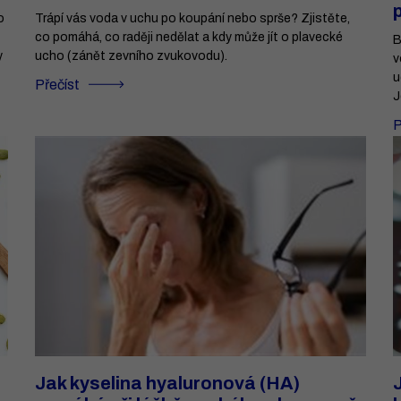
o
Trápí vás voda v uchu po koupání nebo sprše? Zjistěte,
co pomáhá, co raději nedělat a kdy může jít o plavecké
B
y
ucho (zánět zevního zvukovodu).
v
u
Přečíst
J
P
Jak kyselina hyaluronová (HA)