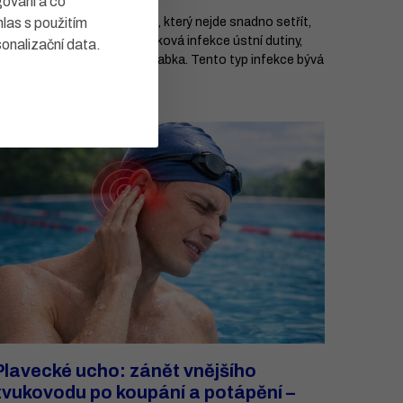
gování a co
hlas s použitím
ílý povlak na jazyku miminka, který nejde snadno setřít,
ůže být moučnivka – kvasinková infekce ústní dutiny,
sonalizační data
.
námá také jako soor nebo žabka. Tento typ infekce bývá
 kojenců častý a i když ...
řečíst
Plavecké ucho: zánět vnějšího
zvukovodu po koupání a potápění –