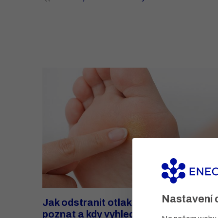
Nastavení 
Jak odstranit otlak: co pomáhá, jak h
poznat a kdy vyhledat odborníka