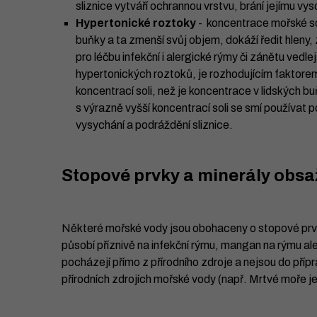
sliznice vytváří ochrannou vrstvu, brání jejímu vy
Hypertonické roztoky
- koncentrace mořské soli
buňky a ta zmenší svůj objem, dokáží ředit hleny
pro léčbu infekční i alergické rýmy či zánětu vedl
hypertonických roztoků, je rozhodujícím faktore
koncentrací soli, než je koncentrace v lidských b
s výrazně vyšší koncentrací soli se smí používat
vysychání a podráždění sliznice.
Stopové prvky a minerály obsa
Některé mořské vody jsou obohaceny o stopové prvky 
působí příznivě na infekční rýmu, mangan na rýmu al
pocházejí přímo z přírodního zdroje a nejsou do pří
přírodních zdrojích mořské vody (např. Mrtvé moře je