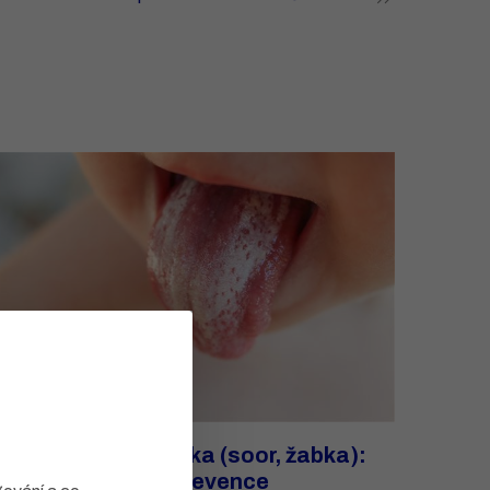
Moučnivka u miminka (soor, žabka):
příznaky, léčba a prevence