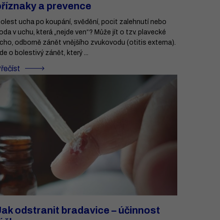
příznaky a prevence
olest ucha po koupání, svědění, pocit zalehnutí nebo
oda v uchu, která „nejde ven“? Může jít o tzv. plavecké
cho, odborně zánět vnějšího zvukovodu (otitis externa).
de o bolestivý zánět, který ...
řečíst
Jak odstranit bradavice – účinnost