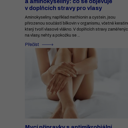
a aminokyseliny: co se objevuje
v doplňcích stravy pro vlasy
Aminokyseliny, například methionin a cystein, jsou
přirozenou součástí bílkovin v organismu, včetně keratin
který tvoří vlasové vlákno. V doplňcích stravy zaměřený
na vlasy, nehty a pokožku se ...
Přečíst
Mycí přípravky s antimikrobiální