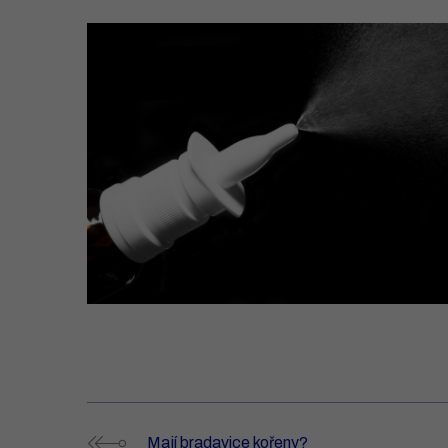
Mají bradavice kořeny?