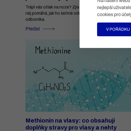
Na našem webu po
nejlepší uživatel
Trápí vás otlak na noze? Zjistěte, jak poznat otlak, co n
něj pomáhá, jak ho šetrně odstranit doma a kdy vyhledat
cookies pro účel
odborníka.
Přečíst
V POŘÁDKU
Methionin na vlasy: co obsahují
doplňky stravy pro vlasy a nehty