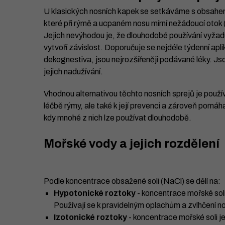
U klasických nosních kapek se setkáváme s obsahem 
které při rýmě a ucpaném nosu mírní nežádoucí otok (
Jejich nevýhodou je, že dlouhodobé používání vyžaduje
vytvoří závislost. Doporučuje se nejdéle týdenní ap
dekognestiva, jsou nejrozšířeněji podávané léky. Js
jejich nadužívání.
Vhodnou alternativou těchto nosních sprejů je použí
léčbě rýmy, ale také k její prevenci a zároveň pomáhají
kdy mnohé z nich lze používat dlouhodobě.
Mořské vody a jejich rozdělení
Podle koncentrace obsažené soli (NaCl) se dělí na:
Hypotonické roztoky
- koncentrace mořské soli 
Používají se k pravidelným oplachům a zvlhčení no
Izotonické roztoky
- koncentrace mořské soli je