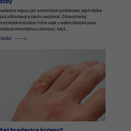
léčby
radavice nejsou jen estetickým problémem, jejich léčba
ývá zdlouhavá a často neúčinná. Zdravotnický
rostředek Kolodium forte však v reálné klinické praxi
rokázal mimořádnou účinnost, když ...
řečíst
Mají bradavice kořeny?