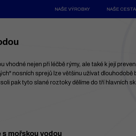
NAŠE VÝROBKY
NAŠE CESTA
vodou
vhodné nejen při léčbě rýmy, ale také k její preven
ckých" nosních sprejů lze většinu užívat dlouhodobě 
oli pak tyto slané roztoky dělíme do tří hlavních s
je s mořskou vodou