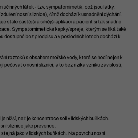
účinných látek - tzv. sympatomimetik, což jsou látky,
zduření nosní sliznice), čímž dochází k usnadnění dýchání.
 stále častější a silnější aplikaci a pacient si tak snadno
likace. Sympatomimetické kapky/spreje, kterým se říká také
ou dostupné bez předpisu a v posledních letech dochází k
vání roztoků s obsahem mořské vody, které se hodí nejen k
 pečovat o nosní sliznici, a to bez rizika vzniku závislosti,
je nižší, než je koncentrace soli v lidských buňkách.
sní sliznice jako prevence.
 stejná jako v lidských buňkách. Na povrchu nosní