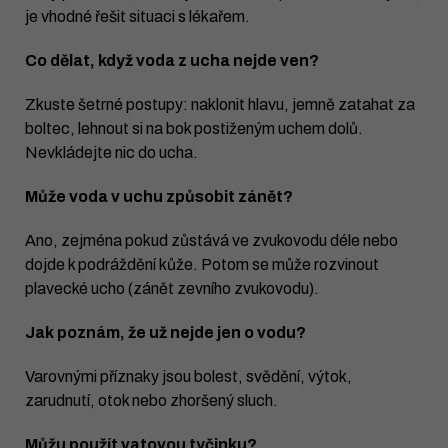
je vhodné řešit situaci s lékařem.
Co dělat, když voda z ucha nejde ven?
Zkuste šetrné postupy: naklonit hlavu, jemně zatahat za
boltec, lehnout si na bok postiženým uchem dolů.
Nevkládejte nic do ucha.
Může voda v uchu způsobit zánět?
Ano, zejména pokud zůstává ve zvukovodu déle nebo
dojde k podráždění kůže. Potom se může rozvinout
plavecké ucho (zánět zevního zvukovodu).
Jak poznám, že už nejde jen o vodu?
Varovnými příznaky jsou bolest, svědění, výtok,
zarudnutí, otok nebo zhoršený sluch.
Můžu použít vatovou tyčinku?