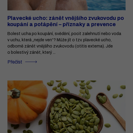
Plavecké ucho: zánět vnějšího zvukovodu po
koupání a potápění – příznaky a prevence
Bolest ucha po koupání, svědění, pocit zalehnutí nebo voda
v uchu, která „nejde ven“? Může jít o tzv. plavecké ucho,
odborně zánět vnějšího zvukovodu (otitis externa). Jde
o bolestivý zánět, který ...
Přečíst