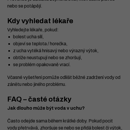
nebo se potápějí.
Kdy vyhledat lékaře
Vyhledejte lékaře, pokud:
bolest ucha sílí,
objeví se teplota / horečka,
z ucha vytéká hnisavý nebo výrazný výtok,
obtíže neustupují nebo se zhoršují,
se problém opakovaně vrací.
Včasné vyšetření pomůže odlišit běžné zadržení vody od
zánětu nebo jiného problému.
FAQ – časté otázky
Jak dlouho může být voda v uchu?
Často odejde sama během krátké doby. Pokud pocit
vody přetrvává, zhoršuje se nebo se přidá bolest či výtok,