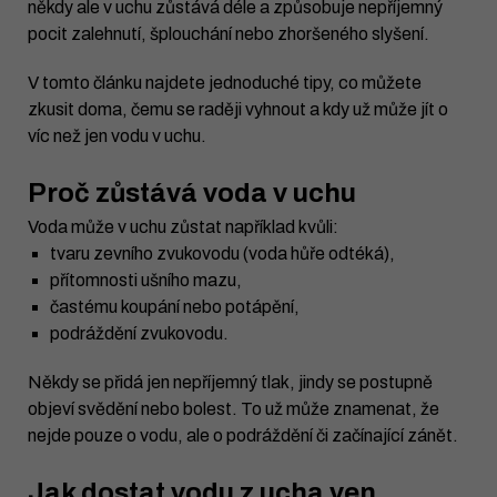
někdy ale v uchu zůstává déle a způsobuje nepříjemný
pocit zalehnutí, šplouchání nebo zhoršeného slyšení.
V tomto článku najdete jednoduché tipy, co můžete
zkusit doma, čemu se raději vyhnout a kdy už může jít o
víc než jen vodu v uchu.
Proč zůstává voda v uchu
Voda může v uchu zůstat například kvůli:
tvaru zevního zvukovodu (voda hůře odtéká),
přítomnosti ušního mazu,
častému koupání nebo potápění,
podráždění zvukovodu.
Někdy se přidá jen nepříjemný tlak, jindy se postupně
objeví svědění nebo bolest. To už může znamenat, že
nejde pouze o vodu, ale o podráždění či začínající zánět.
Jak dostat vodu z ucha ven