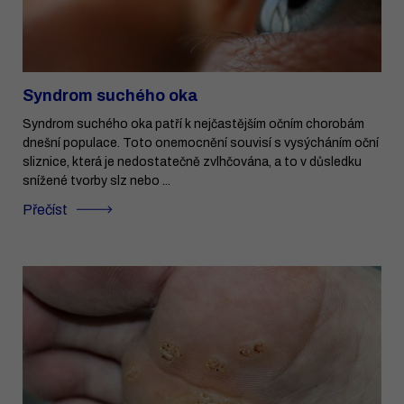
Syndrom suchého oka
Syndrom suchého oka patří k nejčastějším očním chorobám
dnešní populace. Toto onemocnění souvisí s vysýcháním oční
sliznice, která je nedostatečně zvlhčována, a to v důsledku
snížené tvorby slz nebo ...
Přečíst