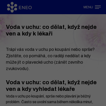
MENU
Voda v uchu: co dělat, když nejde
ven a kdy k lékaři
Trápí vás voda v uchu po koupání nebo sprše?
Zjistěte, co pomáhá, co raději nedělat a kdy
může jít o plavecké ucho (zánět zevního
zvukovodu).
Voda v uchu: co dělat, když nejde
ven a kdy vyhledat lékaře
Voda v uchu po koupání, sprše nebo plavání je běžný
problém. Často se uvolní sama během několika minut,