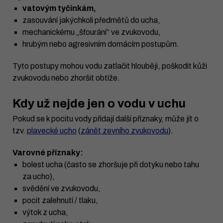
vatovým tyčinkám,
zasouvání jakýchkoli předmětů do ucha,
mechanickému „šťourání“ ve zvukovodu,
hrubým nebo agresivním domácím postupům.
Tyto postupy mohou vodu zatlačit hlouběji, poškodit kůži
zvukovodu nebo zhoršit obtíže.
Kdy už nejde jen o vodu v uchu
Pokud se k pocitu vody přidají další příznaky, může jít o
tzv.
plavecké ucho
(
zánět zevního zvukovodu
).
Varovné příznaky:
bolest ucha (často se zhoršuje při dotyku nebo tahu
za ucho),
svědění ve zvukovodu,
pocit zalehnutí / tlaku,
výtok z ucha,