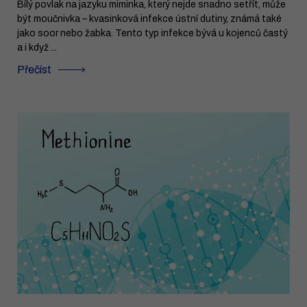
Bílý povlak na jazyku miminka, který nejde snadno setřít, může
být moučnivka – kvasinková infekce ústní dutiny, známá také
jako soor nebo žabka. Tento typ infekce bývá u kojenců častý
a i když ...
Přečíst