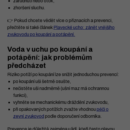
zarudnutí nebo otok,
zhoršení sluchu.
👉 Pokud chcete vědět více o příznacích a prevenci,
přečtěte si také článek
Plavecké ucho: zánět vnějšího
zvukovodu po koupání a potápění.
Voda v uchu po koupání a
potápění: jak problémům
předcházet
Riziko potíží po koupání lze snížit jednoduchou prevencí:
po koupání uši šetrně osušte,
nečistěte uši nadměrně (ušní maz má ochrannou
funkci),
vyhněte se mechanickému dráždění zvukovodu,
při opakovaných potížích zvažte vhodnou
péči o
zevní zvukovod
podle doporučení odborníka.
Prevence je důležitá zejména u lidí, kteří často plavou