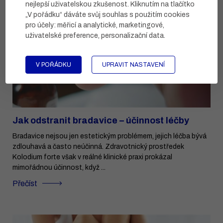
nejlepší uživatelskou zkušenost. Kliknutím na tlačítko
„V pořádku“ dáváte svůj souhlas s použitím cookies
pro účely:
měřicí a analytické, marketingové,
uživatelské preference, personalizační data
.
V POŘÁDKU
UPRAVIT NASTAVENÍ
Jak odstranit bradavice – účinnost léčby
Bradavice nejsou jen estetickým problémem, jejich léčba bývá
zdlouhavá a často neúčinná. Zdravotnický prostředek
Kolodium forte však v reálné klinické praxi prokázal
mimořádnou účinnost, když ...
Přečíst