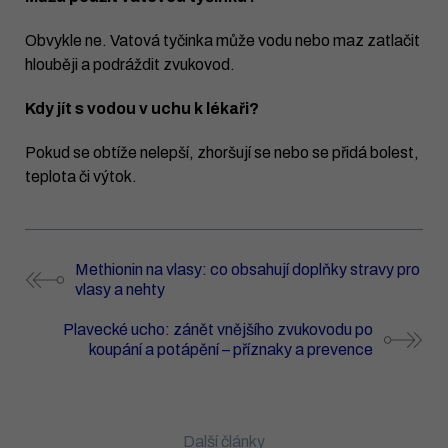
Obvykle ne. Vatová tyčinka může vodu nebo maz zatlačit
hlouběji a podráždit zvukovod.
Kdy jít s vodou v uchu k lékaři?
Pokud se obtíže nelepší, zhoršují se nebo se přidá bolest,
teplota či výtok.
Methionin na vlasy: co obsahují doplňky stravy pro
vlasy a nehty
Plavecké ucho: zánět vnějšího zvukovodu po
koupání a potápění – příznaky a prevence
Další články