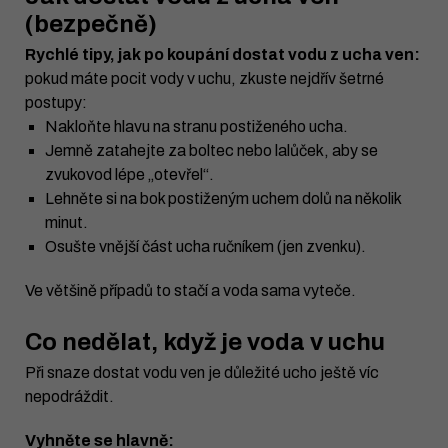
(bezpečně)
Rychlé tipy, jak po koupání dostat vodu z ucha ven:
pokud máte pocit vody v uchu, zkuste nejdřív šetrné
postupy:
Nakloňte hlavu na stranu postiženého ucha.
Jemně zatahejte za boltec nebo lalůček, aby se
zvukovod lépe „otevřel“.
Lehněte si na bok postiženým uchem dolů na několik
minut.
Osušte vnější část ucha ručníkem (jen zvenku).
Ve většině případů to stačí a voda sama vyteče.
Co nedělat, když je voda v uchu
Při snaze dostat vodu ven je důležité ucho ještě víc
nepodráždit.
Vyhněte se hlavně: