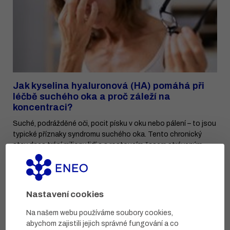
Jak kyselina hyaluronová (HA) pomáhá při
léčbě suchého oka a proč záleží na
koncentraci?
Suché, podrážděné oči, pocit písku v oku nebo pálení – to jsou
typické příznaky syndromu suchého oka. Tento chronický
stav dnes trápí miliony lidí a s rostoucím časem stráveným
u obrazovek se stává ...
Přečíst
Nastavení cookies
Na našem webu používáme soubory cookies,
abychom zajistili jejich správné fungování a co