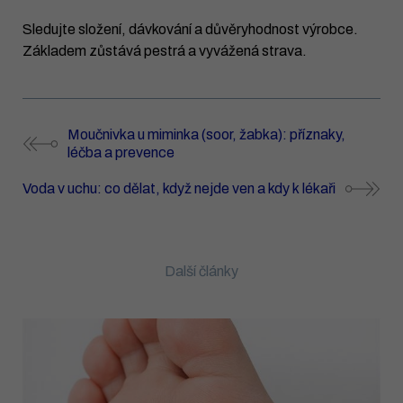
Sledujte složení, dávkování a důvěryhodnost výrobce.
Základem zůstává pestrá a vyvážená strava.
Moučnivka u miminka (soor, žabka): příznaky,
léčba a prevence
Voda v uchu: co dělat, když nejde ven a kdy k lékaři
Další články