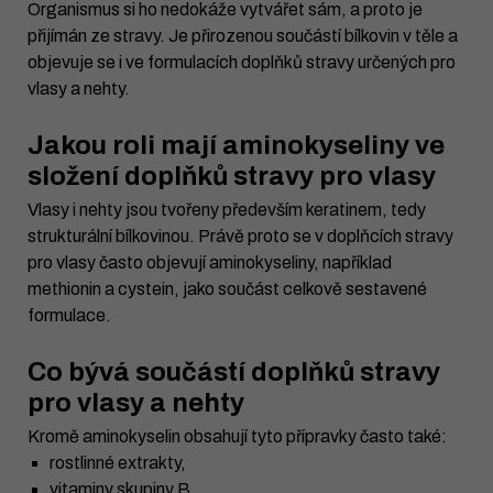
Organismus si ho nedokáže vytvářet sám, a proto je
přijímán ze stravy. Je přirozenou součástí bílkovin v těle a
objevuje se i ve formulacích doplňků stravy určených pro
vlasy a nehty.
Jakou roli mají aminokyseliny ve
složení doplňků stravy pro vlasy
Vlasy i nehty jsou tvořeny především keratinem, tedy
strukturální bílkovinou. Právě proto se v doplňcích stravy
pro vlasy často objevují aminokyseliny, například
methionin a cystein, jako součást celkově sestavené
formulace.
Co bývá součástí doplňků stravy
pro vlasy a nehty
Kromě aminokyselin obsahují tyto přípravky často také:
rostlinné extrakty,
vitaminy skupiny B,