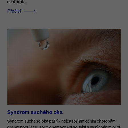
není nijak ...
Přečíst
Syndrom suchého oka
Syndrom suchého oka patří k nejčastějším očním chorobám
dnešní populace. Toto onemocnění souvisí s vysýcháním oční