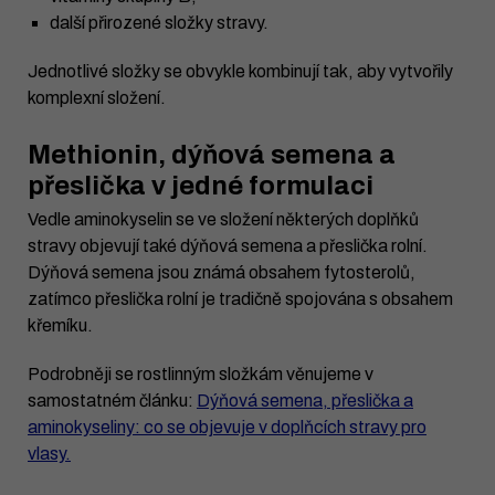
další přirozené složky stravy.
Jednotlivé složky se obvykle kombinují tak, aby vytvořily
komplexní složení.
Methionin, dýňová semena a
přeslička v jedné formulaci
Vedle aminokyselin se ve složení některých doplňků
stravy objevují také dýňová semena a přeslička rolní.
Dýňová semena jsou známá obsahem fytosterolů,
zatímco přeslička rolní je tradičně spojována s obsahem
křemíku.
Podrobněji se rostlinným složkám věnujeme v
samostatném článku:
Dýňová semena, přeslička a
aminokyseliny: co se objevuje v doplňcích stravy pro
vlasy.