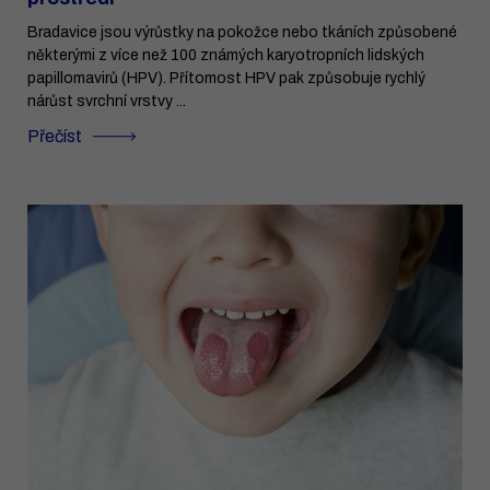
Bradavice jsou výrůstky na pokožce nebo tkáních způsobené
některými z více než 100 známých karyotropních lidských
papillomavirů (HPV). Přítomost HPV pak způsobuje rychlý
nárůst svrchní vrstvy ...
Přečíst