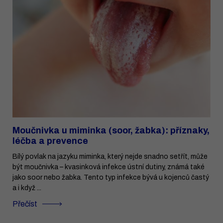
Moučnivka u miminka (soor, žabka): příznaky,
léčba a prevence
Bílý povlak na jazyku miminka, který nejde snadno setřít, může
být moučnivka – kvasinková infekce ústní dutiny, známá také
jako soor nebo žabka. Tento typ infekce bývá u kojenců častý
a i když ...
Přečíst