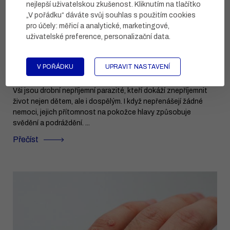
nejlepší uživatelskou zkušenost. Kliknutím na tlačítko
„V pořádku“ dáváte svůj souhlas s použitím cookies
pro účely:
měřicí a analytické, marketingové,
uživatelské preference, personalizační data
.
V POŘÁDKU
UPRAVIT NASTAVENÍ
Jak se zbavit vší?
Vši jsou drobní nepříjemní parazité, kteří dokáží znepříjemnit
život nejen dětem, ale i dospělým. I když nepřenášejí žádné
nemoci, jejich přítomnost na pokožce hlavy způsobuje
svědění a podráždění. ...
Přečíst