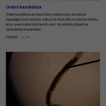
Orální kandidóza
Orální kandidóza je mykotické onemocnění, převážně
napadající ústní sliznici, odkud se může šířit na sliznici hltanu,
jícnu, eventuálně dýchacích cest. Ve většině případů je
způsobeno kvasinkami ...
Přečíst