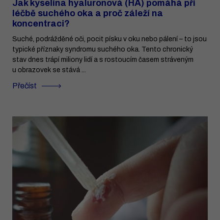
Jak kyselina hyaluronová (HA) pomáhá při
léčbě suchého oka a proč záleží na
koncentraci?
Suché, podrážděné oči, pocit písku v oku nebo pálení – to jsou
typické příznaky syndromu suchého oka. Tento chronický
stav dnes trápí miliony lidí a s rostoucím časem stráveným
u obrazovek se stává ...
Přečíst