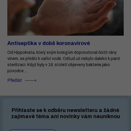
Antiseptika v době koronavirové
Od Hippokrata, který svým kolegům doporučoval čistit rány
vínem, se přešlo k vařící vodě. Odtud už nebylo daleko k parní
sterilizaci. Když byly v 19. století objeveny bakterie jako
původce ...
Přečíst
Přihlaste se k odběru newsletteru a žádné
zajímavé téma ani novinky vám neuniknou