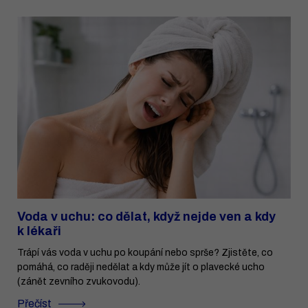
Voda v uchu: co dělat, když nejde ven a kdy
k lékaři
Trápí vás voda v uchu po koupání nebo sprše? Zjistěte, co
pomáhá, co raději nedělat a kdy může jít o plavecké ucho
(zánět zevního zvukovodu).
Přečíst