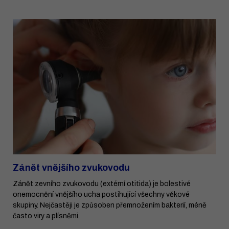
Zánět vnějšího zvukovodu
Zánět zevního zvukovodu (extérní otitida) je bolestivé
onemocnění vnějšího ucha postihující všechny věkové
skupiny. Nejčastěji je způsoben přemnožením bakterií, méně
často viry a plísněmi.