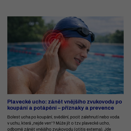
Plavecké ucho: zánět vnějšího zvukovodu po
koupání a potápění – příznaky a prevence
Bolest ucha po koupání, svědění, pocit zalehnutí nebo voda
v uchu, která „nejde ven“? Může jít o tzv. plavecké ucho,
odborně zánět vnějšího zvukovodu (otitis externa). Jde