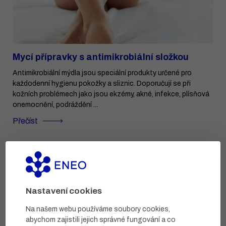
Mycí přípravky s antimikrobiální složkou
Antimikrobiální mýdla jsou speciální produkty určené pro
každodenní hygienu pokožky a sliznic. Doporučují se při
kožních problémech jako jsou ekzémy, akné, infekce, plísňová
onemocnění, podráždění ...
Přečíst
Nastavení cookies
Na našem webu používáme soubory cookies,
abychom zajistili jejich správné fungování a co