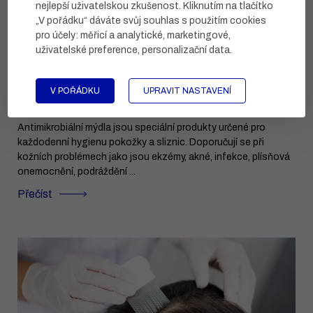
nejlepší uživatelskou zkušenost. Kliknutím na tlačítko
„V pořádku“ dáváte svůj souhlas s použitím cookies
pro účely:
měřicí a analytické, marketingové,
uživatelské preference, personalizační data
.
V POŘÁDKU
UPRAVIT NASTAVENÍ
Mycí přípravky s antimikrobiální složkou
Antimikrobiální mýdla jsou speciální produkty určené pro
každodenní hygienu pokožky a sliznic. Doporučují se při
kožních problémech jako jsou ekzémy, akné, infekce, plísňová
onemocnění, podráždění ...
Přečíst