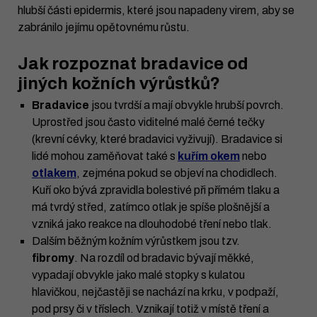
hlubší části epidermis, které jsou napadeny virem, aby se
zabránilo jejímu opětovnému růstu.
Jak rozpoznat bradavice od
jiných kožních výrůstků?
Bradavice
jsou tvrdší a mají obvykle hrubší povrch.
Uprostřed jsou často viditelné malé černé tečky
(krevní cévky, které bradavici vyživují). Bradavice si
lidé mohou zaměňovat také s
kuřím okem
nebo
otlakem
, zejména pokud se objeví na chodidlech.
Kuří oko bývá zpravidla bolestivé při přímém tlaku a
má tvrdý střed, zatímco otlak je spíše plošnější a
vzniká jako reakce na dlouhodobé tření nebo tlak.
Dalším běžným kožním výrůstkem jsou tzv.
fibromy
. Na rozdíl od bradavic bývají měkké,
vypadají obvykle jako malé stopky s kulatou
hlavičkou, nejčastěji se nachází na krku, v podpaží,
pod prsy či v tříslech. Vznikají totiž v místě tření a