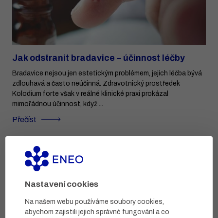
Jak odstranit bradavice – účinnost léčby
Bradavice nejsou jen estetickým problémem, jejich léčba bývá
zdlouhavá a často neúčinná. Zdravotnický prostředek
Kolodium forte však v reálné klinické praxi prokázal
mimořádnou účinnost, když ...
Přečíst
Nastavení cookies
Na našem webu používáme soubory cookies,
abychom zajistili jejich správné fungování a co