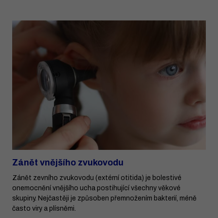
Zánět vnějšího zvukovodu
Zánět zevního zvukovodu (extérní otitida) je bolestivé
onemocnění vnějšího ucha postihující všechny věkové
skupiny. Nejčastěji je způsoben přemnožením bakterií, méně
často viry a plísněmi.