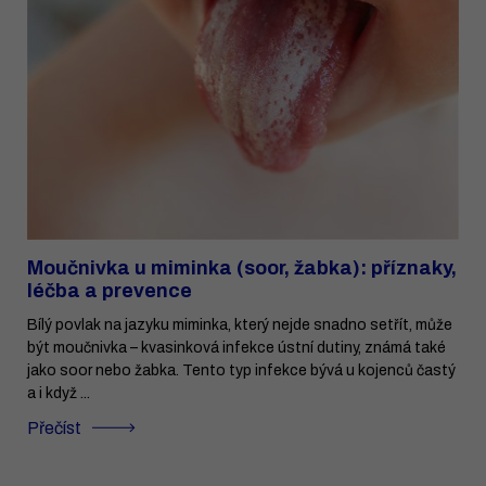
Moučnivka u miminka (soor, žabka): příznaky,
léčba a prevence
Bílý povlak na jazyku miminka, který nejde snadno setřít, může
být moučnivka – kvasinková infekce ústní dutiny, známá také
jako soor nebo žabka. Tento typ infekce bývá u kojenců častý
a i když ...
Přečíst