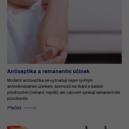
Antiseptika a remanentní účinek
Moderní antiseptika se vyznačují nejen rychlým
antimikrobiálním účinkem, šetrnosti ke tkání a dalšími
přednostmi (nebarví, nepálí), ale zároveň vynikají remanentním
působením.
Přečíst