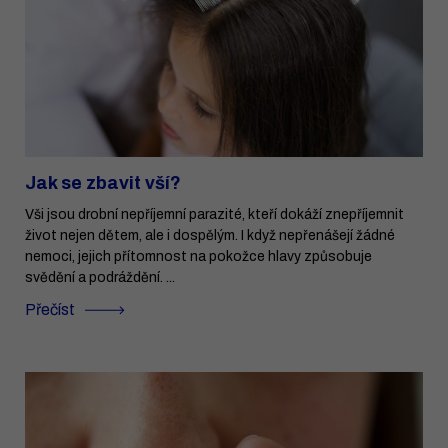
Jak se zbavit vší?
Vši jsou drobní nepříjemní parazité, kteří dokáží znepříjemnit
život nejen dětem, ale i dospělým. I když nepřenášejí žádné
nemoci, jejich přítomnost na pokožce hlavy způsobuje
svědění a podráždění. ...
Přečíst