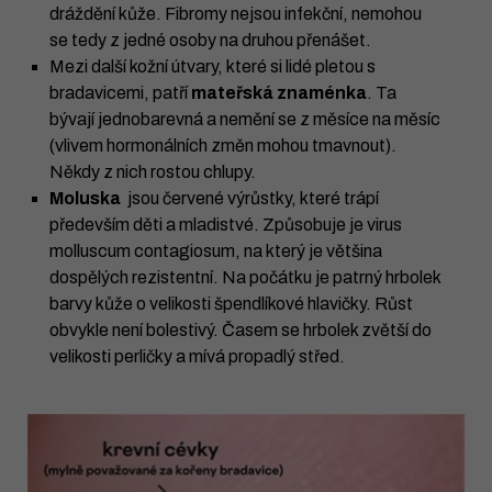
dráždění kůže. Fibromy nejsou infekční, nemohou
se tedy z jedné osoby na druhou přenášet.
Mezi další kožní útvary, které si lidé pletou s
bradavicemi, patří
mateřská znaménka
. Ta
bývají jednobarevná a nemění se z měsíce na měsíc
(vlivem hormonálních změn mohou tmavnout).
Někdy z nich rostou chlupy.
Moluska
jsou červené výrůstky, které trápí
především děti a mladistvé. Způsobuje je virus
molluscum contagiosum, na který je většina
dospělých rezistentní. Na počátku je patrný hrbolek
barvy kůže o velikosti špendlíkové hlavičky. Růst
obvykle není bolestivý. Časem se hrbolek zvětší do
velikosti perličky a mívá propadlý střed.