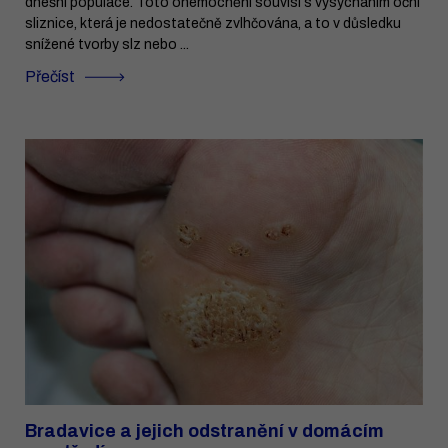
dnešní populace. Toto onemocnění souvisí s vysýcháním oční
sliznice, která je nedostatečně zvlhčována, a to v důsledku
snížené tvorby slz nebo ...
Přečíst
Bradavice a jejich odstranění v domácím