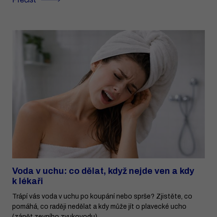
Voda v uchu: co dělat, když nejde ven a kdy
k lékaři
Trápí vás voda v uchu po koupání nebo sprše? Zjistěte, co
pomáhá, co raději nedělat a kdy může jít o plavecké ucho
(zánět zevního zvukovodu).