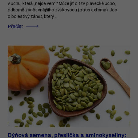
v uchu, která „nejde ven“? Může jít o tzv. plavecké ucho,
odborně zánět vnějšího zvukovodu (otitis externa). Jde
o bolestivý zánět, který ...
Přečíst
Dýňová semena, přeslička a aminokyseliny: