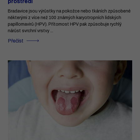
prostředí
Bradavice jsou výrůstky na pokožce nebo tkáních způsobené
některými z více než 100 známých karyotropních lidských
papillomavirů (HPV). Přítomost HPV pak způsobuje rychlý
nárůst svrchní vrstvy ...
Přečíst