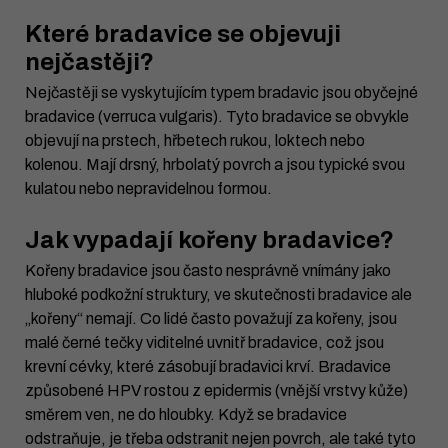
Které bradavice se objevuji
nejčastěji?
Nejčastěji se vyskytujícím typem bradavic jsou obyčejné
bradavice (verruca vulgaris). Tyto bradavice se obvykle
objevují na prstech, hřbetech rukou, loktech nebo
kolenou. Mají drsný, hrbolatý povrch a jsou typické svou
kulatou nebo nepravidelnou formou.
Jak vypadají kořeny bradavice?
Kořeny bradavice jsou často nesprávně vnímány jako
hluboké podkožní struktury, ve skutečnosti bradavice ale
„kořeny“ nemají. Co lidé často považují za kořeny, jsou
malé černé tečky viditelné uvnitř bradavice, což jsou
krevní cévky, které zásobují bradavici krví. Bradavice
způsobené HPV rostou z epidermis (vnější vrstvy kůže)
směrem ven, ne do hloubky. Když se bradavice
odstraňuje, je třeba odstranit nejen povrch, ale také tyto