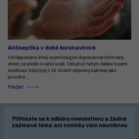
Antiseptika v době koronavirové
Od Hippokrata, který svým kolegům doporučoval čistit rány
vínem, se přešlo k vařící vodě. Odtud už nebylo daleko k parní
sterilizaci. Když byly v 19. století objeveny bakterie jako
původce ...
Přečíst
Přihlaste se k odběru newsletteru a žádné
zajímavé téma ani novinky vám neuniknou