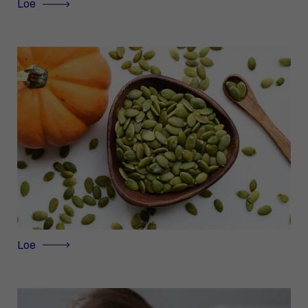
Loe
Loe