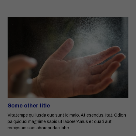
Some other title
Vitatempe qui iusda que sunt id maio. At esendus. Itat. Odion
pa quiduci magnime sapid ut laborerAmus et quati aut
rercipsum sum aborepudae labo.