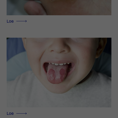
Loe
Loe