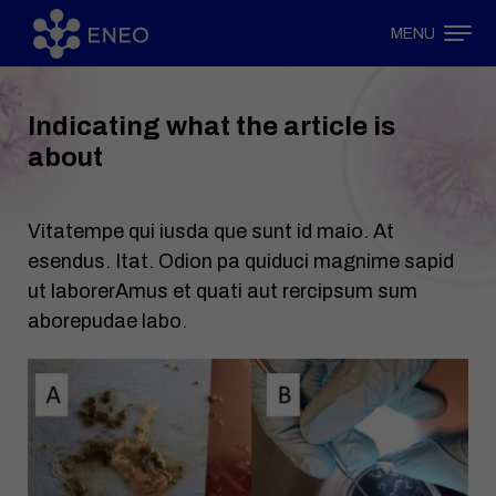
MENU
Indicating what the article is
about
Vitatempe qui iusda que sunt id maio. At
esendus. Itat. Odion pa quiduci magnime sapid
ut laborerAmus et quati aut rercipsum sum
aborepudae labo.