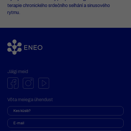
terapie chronického srdečního selhání a sinusového
rytmu.
Jälgi meid
Võta meiega ühendust