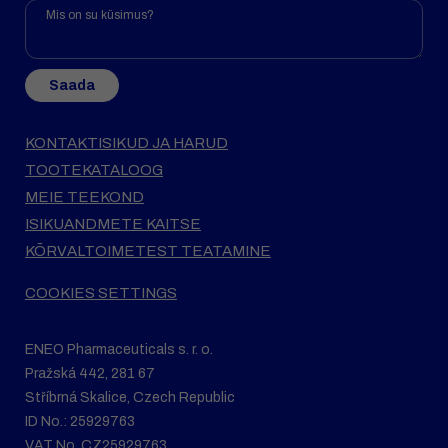
Saada
KONTAKTISIKUD JA HARUD
TOOTEKATALOOG
MEIE TEEKOND
ISIKUANDMETE KAITSE
KÕRVALTOIMETEST TEATAMINE
COOKIES SETTINGS
ENEO Pharmaceuticals s. r. o.
Pražská 442, 281 67
Stříbrná Skalice, Czech Republic
ID No.: 25929763
VAT No. CZ25929763