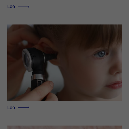
Loe
Loe