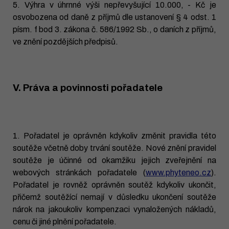
5. Výhra v úhrnné výši nepřevyšující 10.000, - Kč je
osvobozena od daně z příjmů dle ustanovení § 4 odst. 1
písm. f bod 3. zákona č. 586/1992 Sb., o daních z příjmů,
ve znění pozdějších předpisů.
V. Práva a povinnosti pořadatele
1. Pořadatel je oprávněn kdykoliv změnit pravidla této
soutěže včetně doby trvání soutěže. Nové znění pravidel
soutěže je účinné od okamžiku jejich zveřejnění na
webových stránkách pořadatele (
www.phyteneo.cz
).
Pořadatel je rovněž oprávněn soutěž kdykoliv ukončit,
přičemž soutěžící nemají v důsledku ukončení soutěže
nárok na jakoukoliv kompenzaci vynaložených nákladů,
cenu či jiné plnění pořadatele.