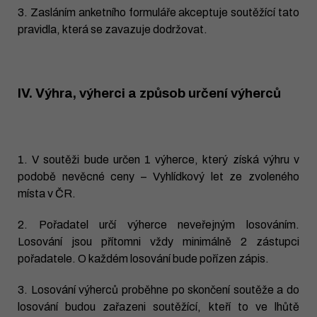
3. Zasláním anketního formuláře akceptuje soutěžící tato
pravidla, která se zavazuje dodržovat.
IV. Výhra, výherci a způsob určení výherců
1. V soutěži bude určen 1 výherce, který získá výhru v
podobě nevěcné ceny – Vyhlídkový let ze zvoleného
místa v ČR.
2. Pořadatel určí výherce neveřejným losováním.
Losování jsou přítomni vždy minimálně 2 zástupci
pořadatele. O každém losování bude pořízen zápis.
3. Losování výherců proběhne po skončení soutěže a do
losování budou zařazeni soutěžící, kteří to ve lhůtě