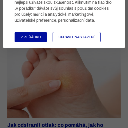
Zánět vnějšího zvukovodu
nejlepší uživatelskou zkušenost. Kliknutím na tlačítko
„V pořádku“ dáváte svůj souhlas s použitím cookies
pro účely:
měřicí a analytické, marketingové,
uživatelské preference, personalizační data
.
Další články
V POŘÁDKU
UPRAVIT NASTAVENÍ
Jak odstranit otlak: co pomáhá, jak ho