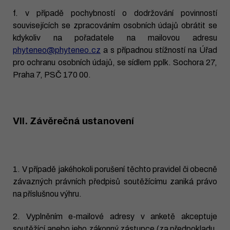
f. v případě pochybností o dodržování povinností
souvisejících se zpracováním osobních údajů obrátit se
kdykoliv na pořadatele na mailovou adresu
phyteneo@phyteneo.cz
a s případnou stížností na Úřad
pro ochranu osobních údajů, se sídlem pplk. Sochora 27,
Praha 7, PSČ 170 00.
VII. Závěrečná ustanovení
1. V případě jakéhokoli porušení těchto pravidel či obecně
závazných právních předpisů soutěžícímu zaniká právo
na příslušnou výhru.
2. Vyplněním e-mailové adresy v anketě akceptuje
soutěžící anebo jeho zákonný zástupce (za předpokladu,