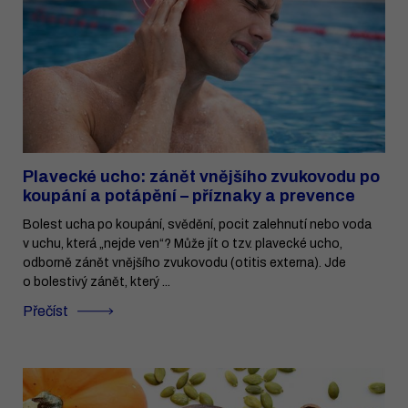
Plavecké ucho: zánět vnějšího zvukovodu po
koupání a potápění – příznaky a prevence
Bolest ucha po koupání, svědění, pocit zalehnutí nebo voda
v uchu, která „nejde ven“? Může jít o tzv. plavecké ucho,
odborně zánět vnějšího zvukovodu (otitis externa). Jde
o bolestivý zánět, který ...
Přečíst