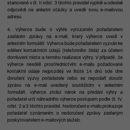
stanovené v čl. II odst. 3 těchto pravidel vyplnili a odeslali
odpovědi na anketní otázky a uvedli svou e-mailovou
adresu.
4. Výherce bude o výhře vyrozuměn pořadatelem
zasláním zprávy na e-mail, který výherce uvedl v
anketním formuláři. Výherce bude pořadatelem vyzván ke
sdělení kontaktních údajů (telefonního čísla) za účelem
domluvení místa a termínu realizace výhry. V případě, že
výherce nesdělí prostřednictvím e-mailu požadované
kontaktní údaje nejpozději ve lhůtě 14 dnů ode dne
doručení výzvy pořadatele nebo se nepodaří doručit
zprávu na e-mail uvedený soutěžícím v anketním
formuláři, výherce ztrácí nárok na předání výhry a
pořadatel určí náhradního výherce postupem podle čl. IV.
odst. 2 a 3 těchto pravidel. Nedoručení e-mailu prokazuje
pořadatel oznámením o nedoručení zprávy zaslaným
poskytovatelem e-mailových služeb.