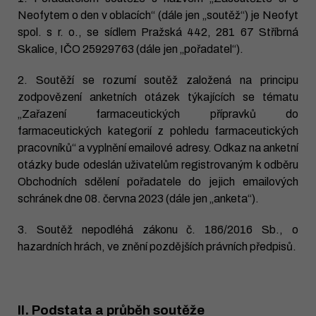
Neofytem o den v oblacích“ (dále jen „soutěž“) je Neofyt
spol. s r. o., se sídlem Pražská 442, 281 67 Stříbrná
Skalice, IČO 25929763 (dále jen „pořadatel“).
2. Soutěží se rozumí soutěž založená na principu
zodpovězení anketních otázek týkajících se tématu
„Zařazení farmaceutických přípravků do
farmaceutických kategorií z pohledu farmaceutických
pracovníků“ a vyplnění emailové adresy. Odkaz na anketní
otázky bude odeslán uživatelům registrovaným k odběru
Obchodních sdělení pořadatele do jejich emailových
schránek dne 08. června 2023 (dále jen „anketa“).
3. Soutěž nepodléhá zákonu č. 186/2016 Sb., o
hazardních hrách, ve znění pozdějších právních předpisů.
II. Podstata a průběh soutěže