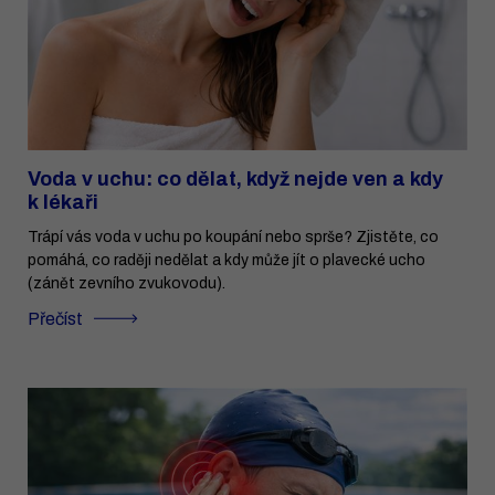
Voda v uchu: co dělat, když nejde ven a kdy
k lékaři
Trápí vás voda v uchu po koupání nebo sprše? Zjistěte, co
pomáhá, co raději nedělat a kdy může jít o plavecké ucho
(zánět zevního zvukovodu).
Přečíst