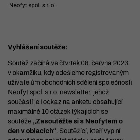
Neofyt spol. s r. o.
Vyhlášení soutěže:
Soutěž začíná ve čtvrtek 08. června 2023
v okamžiku, kdy odešleme registrovaným
uživatelům obchodních sdělení společnosti
Neofyt spol. s r.o. newsletter, jehož
součástí je i odkaz na anketu obsahující
maximálně 10 otázek týkajících se
soutěže
„Zasoutěžte si s Neofytem o
den v oblacích“
. Soutěžící, kteří vyplní