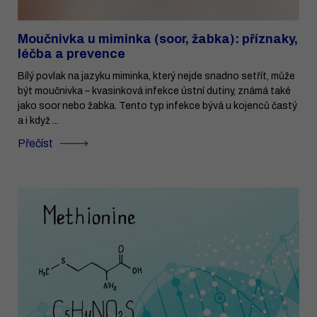
Moučnivka u miminka (soor, žabka): příznaky,
léčba a prevence
Bílý povlak na jazyku miminka, který nejde snadno setřít, může
být moučnivka – kvasinková infekce ústní dutiny, známá také
jako soor nebo žabka. Tento typ infekce bývá u kojenců častý
a i když ...
Přečíst