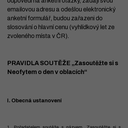
odpovědi na anketní otázky, zadají svou
emailovou adresu a odešlou elektronický
anketní formulář, budou zařazeni do
slosování o hlavní cenu (vyhlídkový let ze
zvoleného místa v ČR).
PRAVIDLA SOUTĚŽE „Zasoutěžte si s
Neofytem o den v oblacích“
I. Obecná ustanovení
1. Pořadatelem soutěže s názvem „Zasoutěžte si s