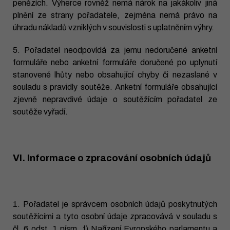
penězích. Výherce rovněž nemá nárok na jakákoliv jiná
plnění ze strany pořadatele, zejména nemá právo na
úhradu nákladů vzniklých v souvislosti s uplatněním výhry.
5. Pořadatel neodpovídá za jemu nedoručené anketní
formuláře nebo anketní formuláře doručené po uplynutí
stanovené lhůty nebo obsahující chyby či nezaslané v
souladu s pravidly soutěže. Anketní formuláře obsahující
zjevně nepravdivé údaje o soutěžícím pořadatel ze
soutěže vyřadí.
VI. Informace o zpracování osobních údajů
1. Pořadatel je správcem osobních údajů poskytnutých
soutěžícími a tyto osobní údaje zpracovává v souladu s
čl. 6 odst. 1 písm. f) Nařízení Evropského parlamentu a