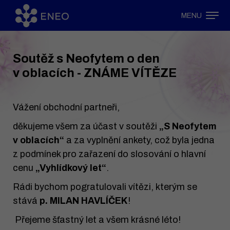
MENU
Soutěž s Neofytem o den
v oblacích - ZNÁME VÍTĚZE
Vážení obchodní partneři,
děkujeme všem za účast v soutěži
„S Neofytem
v oblacích“
a za vyplnění ankety, což byla jedna
z podmínek pro zařazení do slosování o hlavní
cenu
„Vyhlídkový let“
.
Rádi bychom pogratulovali vítězi, kterým se
stává
p. MILAN HAVLÍČEK
!
Přejeme šťastný let a všem krásné léto!