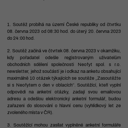
1. Soutěž probíhá na území České republiky od čtvrtku
08. června 2023 od 08:30 hod. do úterý 20. června 2023
do 24:00 hod.
2. Soutěž začíná ve čtvrtek 08. června 2023 v okamžiku,
kdy pořadatel odešle registrovaným uživatelům
obchodních sdělení společnosti Neofyt spol. s r.o.
newsletter, jehož součástí je i odkaz na anketu obsahující
maximálně 10 otázek týkajících se soutěže „Zasoutěžte
si s Neofytem o den v oblacích“. Soutěžící, kteří vyplní
odpovědi na anketní otázky, zadají svou emailovou
adresu a odešlou elektronický anketní formulář, budou
zařazeni do slosování o hlavní cenu (vyhlídkový let ze
zvoleného místa v ČR).
3. Soutěžící mohou zasílat vyplněné anketní formuláře