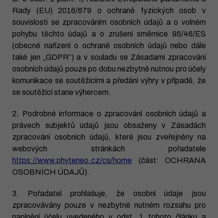
Rady (EU) 2016/679 o ochraně fyzických osob v
souvislosti se zpracováním osobních údajů a o volném
pohybu těchto údajů a o zrušení směrnice 95/46/ES
(obecné nařízení o ochraně osobních údajů nebo dále
také jen „GDPR“) a v souladu se Zásadami zpracování
osobních údajů pouze po dobu nezbytně nutnou pro účely
komunikace se soutěžícími a předání výhry v případě, že
se soutěžící stane výhercem.
2. Podrobné informace o zpracování osobních údajů a
právech subjektů údajů jsou obsaženy v Zásadách
zpracování osobních údajů, které jsou zveřejněny na
webových stránkách pořadatele
https://www.phyteneo.cz/cs/home
(část: OCHRANA
OSOBNÍCH ÚDAJŮ).
3. Pořadatel prohlašuje, že osobní údaje jsou
zpracovávány pouze v nezbytně nutném rozsahu pro
naplnění účelu uvedeného v odst. 1 tohoto článku a