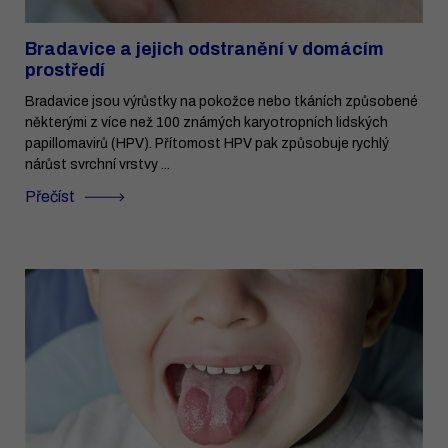
Bradavice a jejich odstranění v domácím
prostředí
Bradavice jsou výrůstky na pokožce nebo tkáních způsobené
některými z více než 100 známých karyotropních lidských
papillomavirů (HPV). Přítomost HPV pak způsobuje rychlý
nárůst svrchní vrstvy ...
Přečíst