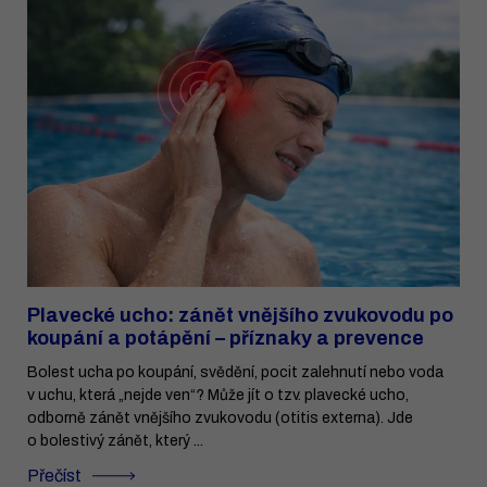
Plavecké ucho: zánět vnějšího zvukovodu po
koupání a potápění – příznaky a prevence
Bolest ucha po koupání, svědění, pocit zalehnutí nebo voda
v uchu, která „nejde ven“? Může jít o tzv. plavecké ucho,
odborně zánět vnějšího zvukovodu (otitis externa). Jde
o bolestivý zánět, který ...
Přečíst