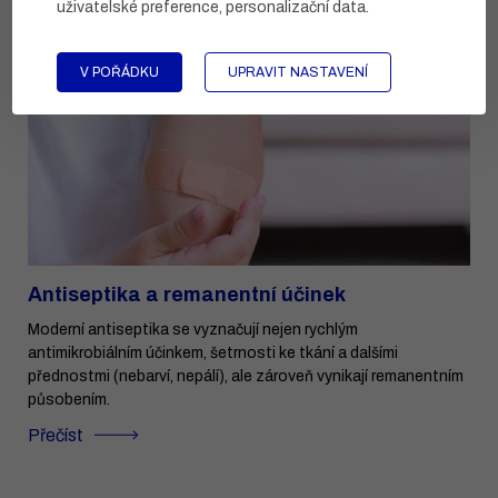
uživatelské preference, personalizační data
.
V POŘÁDKU
UPRAVIT NASTAVENÍ
Antiseptika a remanentní účinek
Moderní antiseptika se vyznačují nejen rychlým
antimikrobiálním účinkem, šetrnosti ke tkání a dalšími
přednostmi (nebarví, nepálí), ale zároveň vynikají remanentním
působením.
Přečíst