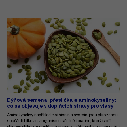
Dýňová semena, přeslička a aminokyseliny:
co se objevuje v doplňcích stravy pro vlasy
Aminokyseliny, například methionin a cystein, jsou přirozenou
součástí bílkovin v organismu, včetně keratinu, který tvoří
vlasové vlákno. V doplňcích stravy zaměřených na vlasy, nehty