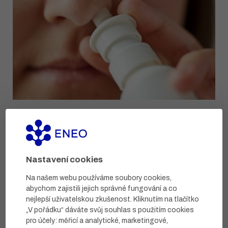
Nosní spreje s mořskou vodou
Nosní spreje s obsahem mořské vody jsou vhodné nejen při
léčbě rýmy, ale také k její prevenci a pro komplexní péči o nosní
sliznici. Na rozdíl od "klasických" nosních sprejů lze většinu
Nastavení cookies
užívat ...
Přečíst
Na našem webu používáme soubory cookies,
abychom zajistili jejich správné fungování a co
nejlepší uživatelskou zkušenost. Kliknutím na tlačítko
„V pořádku“ dáváte svůj souhlas s použitím cookies
pro účely:
měřicí a analytické, marketingové,