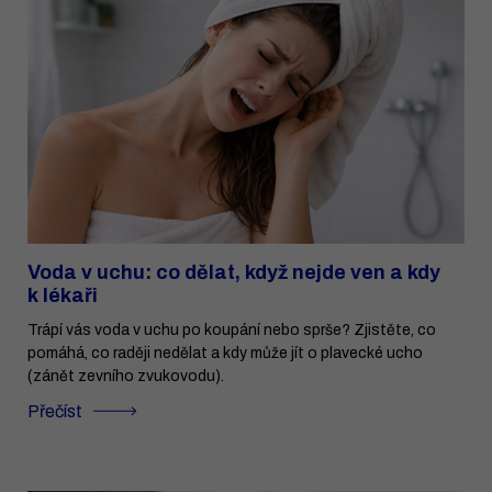
Voda v uchu: co dělat, když nejde ven a kdy
k lékaři
Trápí vás voda v uchu po koupání nebo sprše? Zjistěte, co
pomáhá, co raději nedělat a kdy může jít o plavecké ucho
(zánět zevního zvukovodu).
Přečíst