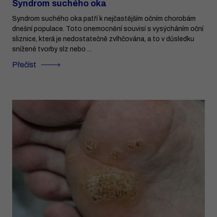
Syndrom suchého oka
Syndrom suchého oka patří k nejčastějším očním chorobám
dnešní populace. Toto onemocnění souvisí s vysýcháním oční
sliznice, která je nedostatečně zvlhčována, a to v důsledku
snížené tvorby slz nebo ...
Přečíst