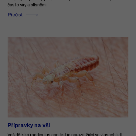
často viry a plísněmi.
Přečíst
Přípravky na vši
Veš dětská (pediculus capitis) je parazit žijící ve vlasech lidí,