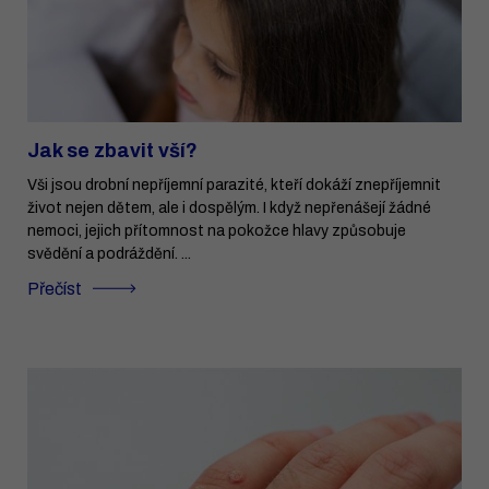
Jak se zbavit vší?
Vši jsou drobní nepříjemní parazité, kteří dokáží znepříjemnit
život nejen dětem, ale i dospělým. I když nepřenášejí žádné
nemoci, jejich přítomnost na pokožce hlavy způsobuje
svědění a podráždění. ...
Přečíst