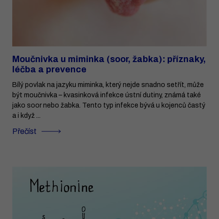
Moučnivka u miminka (soor, žabka): příznaky,
léčba a prevence
Bílý povlak na jazyku miminka, který nejde snadno setřít, může
být moučnivka – kvasinková infekce ústní dutiny, známá také
jako soor nebo žabka. Tento typ infekce bývá u kojenců častý
a i když ...
Přečíst