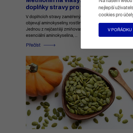
Methionin na vlasy: co obsahují
Na našem webu po
doplňky stravy pro vlasy a nehty
nejlepší uživatel
cookies pro účel
V doplňcích stravy zaměřených na vlasy a nehty se čast
objevují aminokyseliny, rostlinné extrakty i vitaminy.
Jednou z nejčastěji zmiňovaných látek je methionin, ted
V POŘÁDKU
esenciální aminokyselina, ...
Přečíst