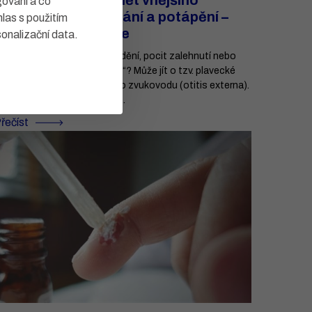
Plavecké ucho: zánět vnějšího
gování a co
zvukovodu po koupání a potápění –
hlas s použitím
příznaky a prevence
sonalizační data
.
olest ucha po koupání, svědění, pocit zalehnutí nebo
oda v uchu, která „nejde ven“? Může jít o tzv. plavecké
cho, odborně zánět vnějšího zvukovodu (otitis externa).
de o bolestivý zánět, který ...
řečíst