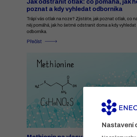
Jak odstranit otlak: co pomáhá, jak h
poznat a kdy vyhledat odborníka
Trápí vás otlak na noze? Zjistěte, jak poznat otlak, co n
něj pomáhá, jak ho šetrně odstranit doma a kdy vyhledat
odborníka.
Přečíst
Nastavení 