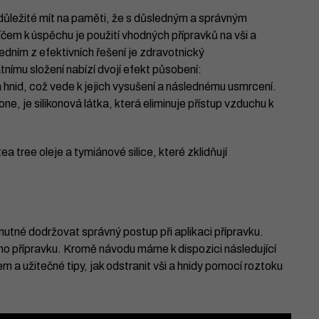
 důležité mít na paměti, že s důsledným a správným
čem k úspěchu je použití vhodných přípravků na vši a
dním z efektivních řešení je zdravotnický
tnímu složení nabízí dvojí efekt působení:
a hnid, což vede k jejich vysušení a následnému usmrcení.
ne, je silikonová látka, která eliminuje přístup vzduchu k
a tree oleje a tymiánové silice, které zklidňují
e nutné dodržovat správný postup při aplikaci přípravku.
ého přípravku. Kromě návodu máme k dispozici následující
 a užitečné tipy, jak odstranit vši a hnidy pomocí roztoku