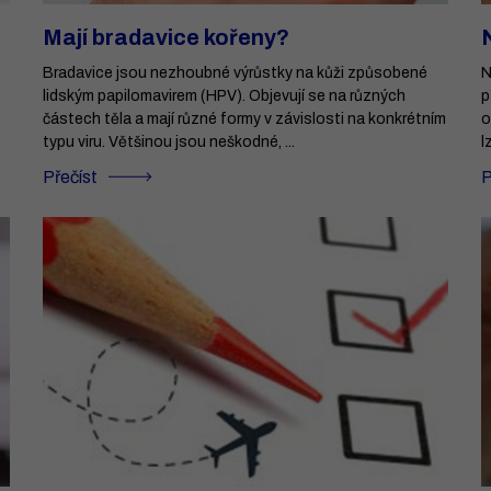
Mají bradavice kořeny?
Bradavice jsou nezhoubné výrůstky na kůži způsobené
N
lidským papilomavirem (HPV). Objevují se na různých
p
částech těla a mají různé formy v závislosti na konkrétním
o
typu viru. Většinou jsou neškodné, ...
l
Přečíst
P