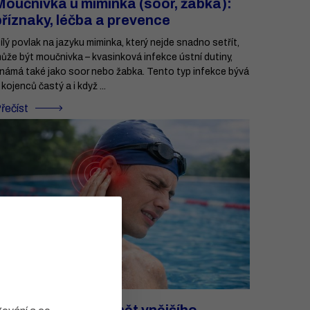
Moučnivka u miminka (soor, žabka):
příznaky, léčba a prevence
ílý povlak na jazyku miminka, který nejde snadno setřít,
ůže být moučnivka – kvasinková infekce ústní dutiny,
námá také jako soor nebo žabka. Tento typ infekce bývá
 kojenců častý a i když ...
řečíst