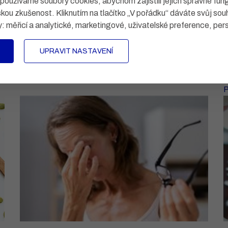
Voda v uchu: co dělat, když nejde ven
užíváme soubory cookies, abychom zajistili jejich správné fun
a kdy k lékaři
skou zkušenost. Kliknutím na tlačítko „V pořádku“ dáváte svůj sou
y:
měřicí a analytické, marketingové, uživatelské preference, per
o
Trápí vás voda v uchu po koupání nebo sprše? Zjistěte,
co pomáhá, co raději nedělat a kdy může jít o plavecké
B
y
ucho (zánět zevního zvukovodu).
UPRAVIT NASTAVENÍ
v
u
Přečíst
J
P