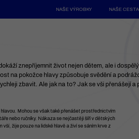
NAŠE VÝROBKY
NAŠE CESTA
 dokáží znepříjemnit život nejen dětem, ale i dospělý
nost na pokožce hlavy způsobuje svědění a podrážd
ychleji zbavit. Ale jak na to? Jak se vši přenášejí a 
s hlavou. Mohou se však také přenášet prostřednictvím
štáře nebo ručníky. Nákaza se nejčastěji šíří v dětských
vší, žije pouze na lidské hlavě a živí se sáním krve z