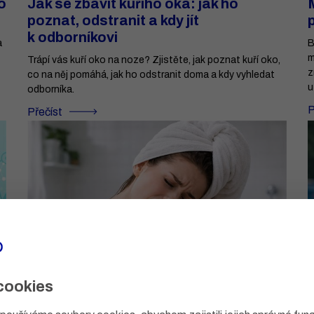
o
Jak se zbavit kuřího oka: jak ho
poznat, odstranit a kdy jít
k odborníkovi
a
B
m
Trápí vás kuří oko na noze? Zjistěte, jak poznat kuří oko,
z
co na něj pomáhá, jak ho odstranit doma a kdy vyhledat
u
odborníka.
P
Přečíst
cookies