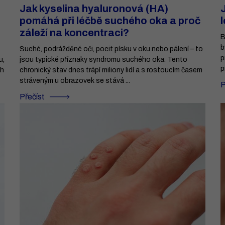
Jak kyselina hyaluronová (HA)
pomáhá při léčbě suchého oka a proč
záleží na koncentraci?
B
b
Suché, podrážděné oči, pocit písku v oku nebo pálení – to
p
u,
jsou typické příznaky syndromu suchého oka. Tento
p
ch
chronický stav dnes trápí miliony lidí a s rostoucím časem
stráveným u obrazovek se stává ...
P
Přečíst