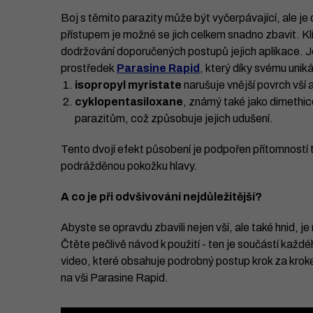
Boj s těmito parazity může být vyčerpávající, ale je
přístupem je možné se jich celkem snadno zbavit. Klí
dodržování doporučených postupů jejich aplikace. Je
prostředek
Parasine Rapid
, který díky svému uniká
isopropyl myristate
narušuje vnější povrch vší 
cyklopentasiloxane
, známý také jako dimethico
parazitům, což způsobuje jejich udušení.
Tento dvojí efekt působení je podpořen přítomností te
podrážděnou pokožku hlavy.
A co je při odvšivování nejdůležitější?
Abyste se opravdu zbavili nejen vší, ale také hnid, j
Čtěte pečlivě návod k použití - ten je součástí každ
video, které obsahuje podrobný postup krok za krokem
na vši Parasine Rapid.