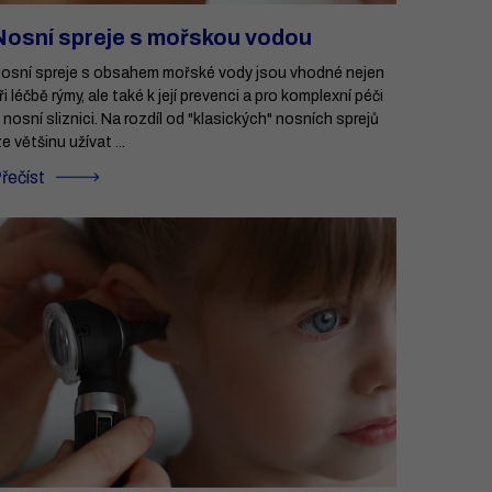
Nosní spreje s mořskou vodou
osní spreje s obsahem mořské vody jsou vhodné nejen
ři léčbě rýmy, ale také k její prevenci a pro komplexní péči
 nosní sliznici. Na rozdíl od "klasických" nosních sprejů
ze většinu užívat ...
řečíst