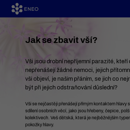
Jak se zbavit vší?
Vši jsou drobní nepříjemní parazité, kteří
nepřenášejí žádné nemoci, jejich přítom
vši objeví, je našim přáním, se jich co nejr
být při jejich odstraňování důslední?
Vši se nejčastěji přenášejí přímým kontaktem hlavy 
sdílení osobních věcí, jako jsou hřebeny, čepice, pol
kolektivech. Veš dětská, která je nejběžnějším typem 
pokožky hlavy.