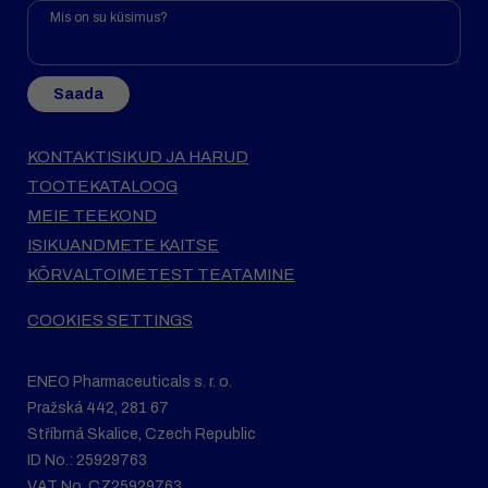
Saada
KONTAKTISIKUD JA HARUD
TOOTEKATALOOG
MEIE TEEKOND
ISIKUANDMETE KAITSE
KÕRVALTOIMETEST TEATAMINE
COOKIES SETTINGS
ENEO Pharmaceuticals s. r. o.
Pražská 442, 281 67
Stříbrná Skalice, Czech Republic
ID No.: 25929763
VAT No. CZ25929763