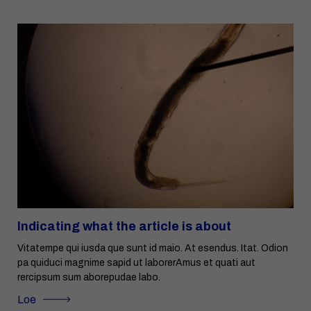
Indicating what the article is about
Vitatempe qui iusda que sunt id maio. At esendus. Itat. Odion
pa quiduci magnime sapid ut laborerAmus et quati aut
rercipsum sum aborepudae labo.
Loe