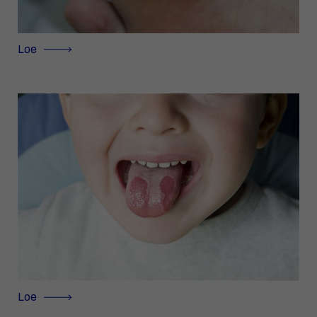
Loe
Loe