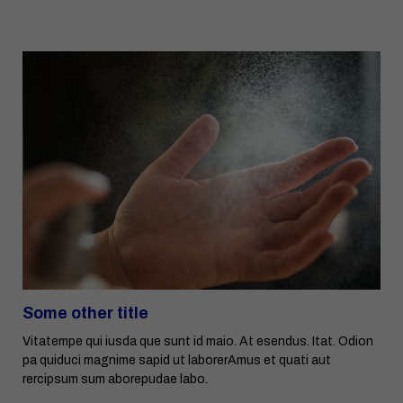
Some other title
Vitatempe qui iusda que sunt id maio. At esendus. Itat. Odion
pa quiduci magnime sapid ut laborerAmus et quati aut
rercipsum sum aborepudae labo.