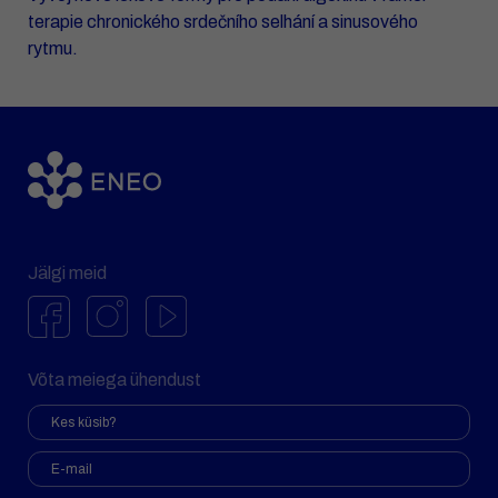
terapie chronického srdečního selhání a sinusového
rytmu.
Jälgi meid
Võta meiega ühendust