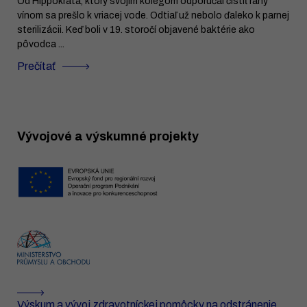
Od Hippokrata, ktorý svojím kolegom odporúčal čistiť rany
vínom sa prešlo k vriacej vode. Odtiaľ už nebolo ďaleko k parnej
sterilizácii. Keď boli v 19. storočí objavené baktérie ako
pôvodca ...
Prečítať
Vývojové a výskumné projekty
Výskum a vývoj zdravotníckej pomôcky na odstránenie