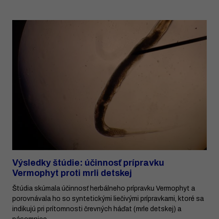
Výsledky štúdie: účinnosť prípravku
Vermophyt proti mrli detskej
Štúdia skúmala účinnosť herbálneho prípravku Vermophyt a
porovnávala ho so syntetickými liečivými prípravkami, ktoré sa
indikujú pri prítomnosti črevných háďat (mrle detskej) a