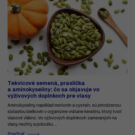
Tekvicové semená, praslička
a aminokyseliny: čo sa objavuje vo
výživových doplnkoch pre vlasy
Aminokyseliny, napríklad metionín a cysteín, sú prirodzenou
súčasťou bielkovín v organizme vrátane keratínu, ktorý tvorí
vlasové vlákno. Vo výživových doplnkoch zameraných na
vlasy, nechty a pokožku ...
Prečítať