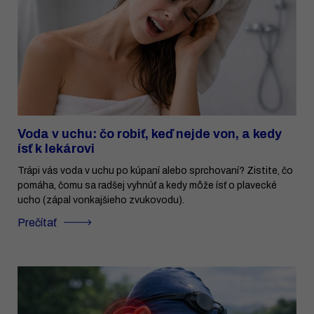
Voda v uchu: čo robiť, keď nejde von, a kedy
ísť k lekárovi
Trápi vás voda v uchu po kúpaní alebo sprchovaní? Zistite, čo
pomáha, čomu sa radšej vyhnúť a kedy môže ísť o plavecké
ucho (zápal vonkajšieho zvukovodu).
Prečítať