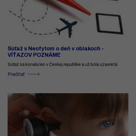
Súťaž s Neofytom o deň v oblakoch -
VÍŤAZOV POZNÁME
Súťaž sa konala len v Českej republike a už bola uzavretá.
Prečítať