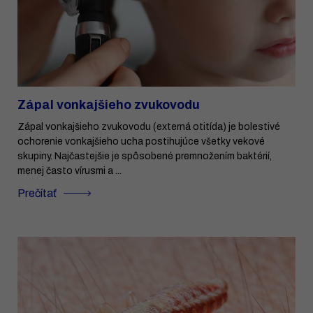
Zápal vonkajšieho zvukovodu
Zápal vonkajšieho zvukovodu (externá otitída) je bolestivé
ochorenie vonkajšieho ucha postihujúce všetky vekové
skupiny. Najčastejšie je spôsobené premnožením baktérií,
menej často vírusmi a ...
Prečítať