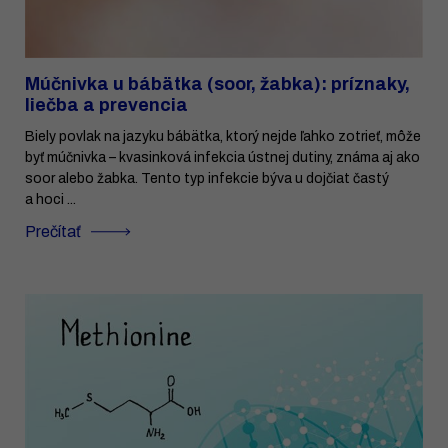
Múčnivka u bábätka (soor, žabka): príznaky,
liečba a prevencia
Biely povlak na jazyku bábätka, ktorý nejde ľahko zotrieť, môže
byť múčnivka – kvasinková infekcia ústnej dutiny, známa aj ako
soor alebo žabka. Tento typ infekcie býva u dojčiat častý
a hoci ...
Prečítať