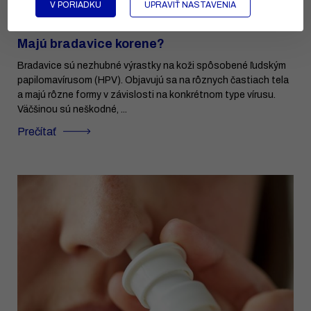
V PORIADKU
UPRAVIŤ NASTAVENIA
Majú bradavice korene?
Bradavice sú nezhubné výrastky na koži spôsobené ľudským
papilomavírusom (HPV). Objavujú sa na rôznych častiach tela
a majú rôzne formy v závislosti na konkrétnom type vírusu.
Väčšinou sú neškodné, ...
Prečítať