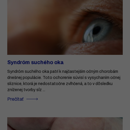
Syndróm suchého oka
Syndróm suchého oka patrí k najčastejším očným chorobám
dnešnej populácie. Toto ochorenie súvisí s vysychaním očnej
sliznice, ktorá je nedostatočne zvlhčená, a to v dôsledku
zníženej tvorby sĺz ...
Prečítať