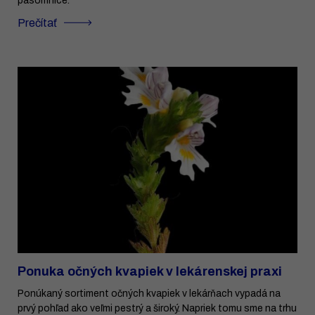
pásomnice.
Prečítať
Ponuka očných kvapiek v lekárenskej praxi
Ponúkaný sortiment očných kvapiek v lekárňach vypadá na
prvý pohľad ako veľmi pestrý a široký. Napriek tomu sme na trhu