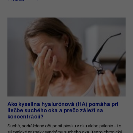
Ako kyselina hyalurónová (HA) pomáha pri
liečbe suchého oka a prečo záleží na
koncentrácii?
Suché, podráždené oči, pocit piesku v oku alebo pálenie – to
sú typické príznaky syndrómu suchého oka. Tento chronický