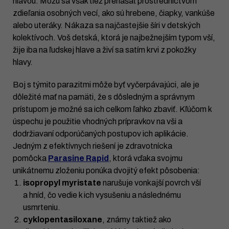
hlavou. Môžu sa však tiež prenášať prostredníctvom
zdieľania osobných vecí, ako sú hrebene, čiapky, vankúše
alebo uteráky. Nákaza sa najčastejšie šíri v detských
kolektívoch. Voš detská, ktorá je najbežnejším typom vší,
žije iba na ľudskej hlave a živí sa satím krvi z pokožky
hlavy.
Boj s týmito parazitmi môže byť vyčerpávajúci, ale je
dôležité mať na pamäti, že s dôsledným a správnym
prístupom je možné sa ich celkom ľahko zbaviť. Kľúčom k
úspechu je použitie vhodných prípravkov na vši a
dodržiavaní odporúčaných postupov ich aplikácie.
Jedným z efektívnych riešení je zdravotnícka
pomôcka
Parasine Rapid
, ktorá vďaka svojmu
unikátnemu zloženiu ponúka dvojitý efekt pôsobenia:
isopropyl myristate
narušuje vonkajší povrch vší
a hníd, čo vedie k ich vysušeniu a následnému
usmrteniu.
cyklopentasiloxane
, známy taktiež ako