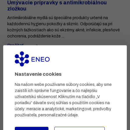
Umývacie prípravky s antimikrobiálnou
zložkou
Antimikrobiálne mydlá sú špeciálne produkty určené na
každodennú hygienu pokožky a slizníc. Odporúčajú sa pri
kožných ťažkostiach ako sú ekzémy, akné, infekcie, plesňové
ochorenia, podráždenie kože ...
Prečítať
Nastavenie cookies
Na našom webe používame súbory cookies, aby sme
zaistili ich správne fungovanie a čo najlepšiu
užívateľskú skúsenosť. Kliknutím na tlačidlo „V
poriadku“ dávate svoj súhlas s použitím cookies na
účely:
meracie a analytické, marketingové, predvoľby
používateľa, personalizačné údaje
.