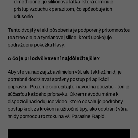
dimethicone, je silikónová látka, ktorá eliminuje
prístup vzduchu k parazitom, čo spôsobuje ich
udusenie.
Tento dvojitý efekt pôsobenia je podporený prítomnosťou
tea tree oleja a tymianovej silice, ktorá upokojuje
podráždenú pokožku hlavy.
A čo je pri odvšivavení najdôležitejšie?
Aby ste sa naozaj zbavili nielen vší, ale taktiež hníd, je
potrebné dodržiavať správny postup pri aplikácii
prípravku. Pozorne si prečítajte návod na použitie - ten je
súčasťou každého prípravku. Okrem návodu máme k
dispozícii nasledujúce video, ktoré obsahuje podrobný
postup krok za krokom a užitočné tipy, ako odstrániť vši a
hnidy pomocou roztoku na vši Parasine Rapid.