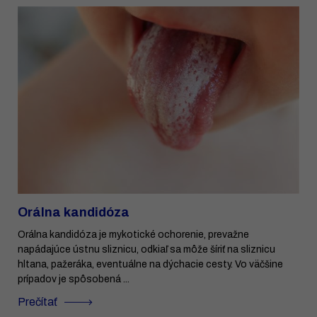
Orálna kandidóza
Orálna kandidóza je mykotické ochorenie, prevažne
napádajúce ústnu sliznicu, odkiaľ sa môže šíriť na sliznicu
hltana, pažeráka, eventuálne na dýchacie cesty. Vo väčšine
prípadov je spôsobená ...
Prečítať