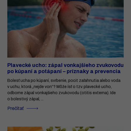
Plavecké ucho: zápal vonkajšieho zvukovodu
po kúpaní a potápaní – príznaky a prevencia
Bolesť ucha po kúpaní, svrbenie, pocit zaľahnutia alebo voda
v uchu, ktorá „nejde von“? Môže ísť o tzv. plavecké ucho,
odborne zápal vonkajšieho zvukovodu (otitis externa). Ide
o bolestivý zápal, ...
Prečítať