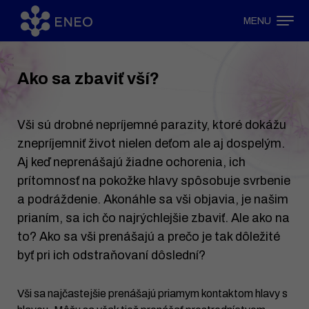
MENU
Ako sa zbaviť vší?
Vši sú drobné nepríjemné parazity, ktoré dokážu
znepríjemniť život nielen deťom ale aj dospelým.
Aj keď neprenášajú žiadne ochorenia, ich
prítomnosť na pokožke hlavy spôsobuje svrbenie
a podráždenie. Akonáhle sa vši objavia, je našim
prianím, sa ich čo najrýchlejšie zbaviť. Ale ako na
to? Ako sa vši prenášajú a prečo je tak dôležité
byť pri ich odstraňovaní dôslední?
Vši sa najčastejšie prenášajú priamym kontaktom hlavy s