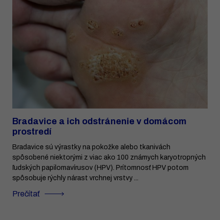
Bradavice a ich odstránenie v domácom
prostredí
Bradavice sú výrastky na pokožke alebo tkanivách
spôsobené niektorými z viac ako 100 známych karyotropných
ľudských papilomavírusov (HPV). Prítomnosť HPV potom
spôsobuje rýchly nárast vrchnej vrstvy ...
Prečítať