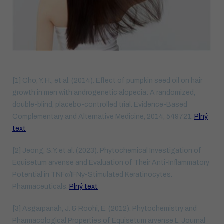
[1] Cho, Y. H., et al. (2014). Effect of pumpkin seed oil on hair
growth in men with androgenetic alopecia: A randomized,
double-blind, placebo-controlled trial. Evidence-Based
Complementary and Alternative Medicine, 2014, 549721.
Plný
text
[2] Jeong, S.Y. et al. (2023). Phytochemical Investigation of
Equisetum arvense and Evaluation of Their Anti-Inflammatory
Potential in TNFα/IFNγ-Stimulated Keratinocytes.
Pharmaceuticals.
Plný text
[3] Asgarpanah, J. & Roohi, E. (2012). Phytochemistry and
Pharmacological Properties of Equisetum arvense L. Journal