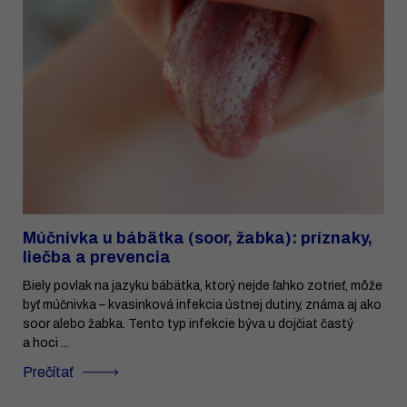
Múčnivka u bábätka (soor, žabka): príznaky,
liečba a prevencia
Biely povlak na jazyku bábätka, ktorý nejde ľahko zotrieť, môže
byť múčnivka – kvasinková infekcia ústnej dutiny, známa aj ako
soor alebo žabka. Tento typ infekcie býva u dojčiat častý
a hoci ...
Prečítať