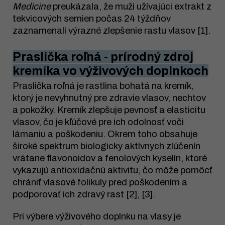
Medicine
preukázala, že muži užívajúci extrakt z
tekvicových semien počas 24 týždňov
zaznamenali výrazné zlepšenie rastu vlasov [1].
Praslička roľná - prírodný zdroj
kremíka vo výživových doplnkoch
Praslička roľná je rastlina bohatá na kremík,
ktorý je nevyhnutný pre zdravie vlasov, nechtov
a pokožky. Kremík zlepšuje pevnosť a elasticitu
vlasov, čo je kľúčové pre ich odolnosť voči
lámaniu a poškodeniu. Okrem toho obsahuje
široké spektrum biologicky aktívnych zlúčenín
vrátane flavonoidov a fenolových kyselín, ktoré
vykazujú antioxidačnú aktivitu, čo môže pomôcť
chrániť vlasové folikuly pred poškodením a
podporovať ich zdravý rast [2], [3].
Pri výbere výživového doplnku na vlasy je