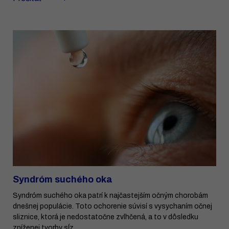
Syndróm suchého oka
Syndróm suchého oka patrí k najčastejším očným chorobám
dnešnej populácie. Toto ochorenie súvisí s vysychaním očnej
sliznice, ktorá je nedostatočne zvlhčená, a to v dôsledku
zníženej tvorby sĺz ...