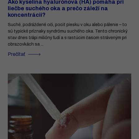
Ako kyselina hyalurónová (HA) pomáha pri
liečbe suchého oka a prečo záleží na
koncentrácii?
Suché, podráždené oči, pocit piesku v oku alebo pálenie – to
sú typické príznaky syndrómu suchého oka. Tento chronický
stav dnes trápi milióny ľudí a s rastúcim časom stráveným pri
obrazovkách sa ...
Prečítať