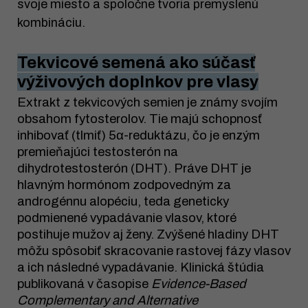
svoje miesto a spoločne tvoria premyslenú
kombináciu.
Tekvicové semená ako súčasť
výživových doplnkov pre vlasy
Extrakt z tekvicových semien je známy svojím
obsahom fytosterolov. Tie majú schopnosť
inhibovať (tlmiť) 5α-reduktázu, čo je enzým
premieňajúci testosterón na
dihydrotestosterón (DHT). Práve DHT je
hlavným hormónom zodpovedným za
androgénnu alopéciu, teda geneticky
podmienené vypadávanie vlasov, ktoré
postihuje mužov aj ženy. Zvýšené hladiny DHT
môžu spôsobiť skracovanie rastovej fázy vlasov
a ich následné vypadávanie. Klinická štúdia
publikovaná v časopise
Evidence-Based
Complementary and Alternative