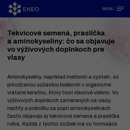
MENU
Tekvicové semená, praslička
a aminokyseliny: čo sa objavuje
vo výživových doplnkoch pre
vlasy
Aminokyseliny, napríklad metionín a cysteín, sú
prirodzenou súčasťou bielkovín v organizme
vrátane keratínu, ktorý tvorí vlasové vlákno. Vo
výživových doplnkoch zameraných na vlasy,
nechty a pokožku sa popri aminokyselinách
často objavujú aj tekvicové semená a praslička
roľná. Každá z týchto zložiek má vo formulácii