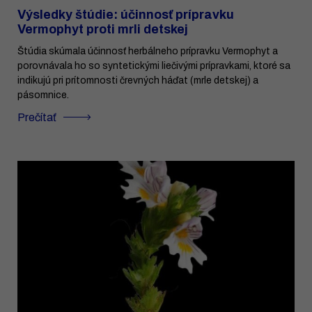
Výsledky štúdie: účinnosť prípravku
Vermophyt proti mrli detskej
Štúdia skúmala účinnosť herbálneho prípravku Vermophyt a
porovnávala ho so syntetickými liečivými prípravkami, ktoré sa
indikujú pri prítomnosti črevných háďat (mrle detskej) a
pásomnice.
Prečítať