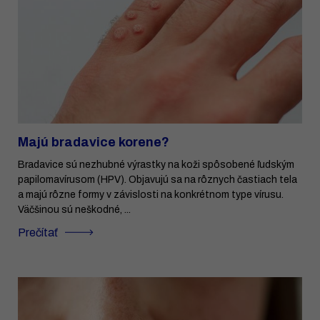
Majú bradavice korene?
Bradavice sú nezhubné výrastky na koži spôsobené ľudským
papilomavírusom (HPV). Objavujú sa na rôznych častiach tela
a majú rôzne formy v závislosti na konkrétnom type vírusu.
Väčšinou sú neškodné, ...
Prečítať