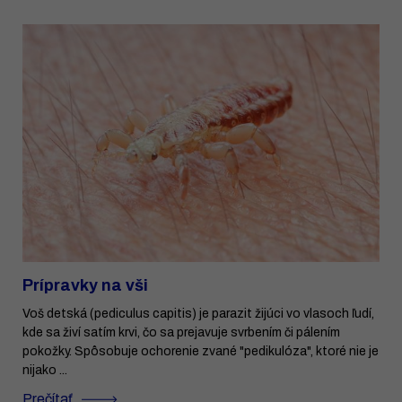
Prípravky na vši
Voš detská (pediculus capitis) je parazit žijúci vo vlasoch ľudí,
kde sa živí satím krvi, čo sa prejavuje svrbením či pálením
pokožky. Spôsobuje ochorenie zvané "pedikulóza", ktoré nie je
nijako ...
Prečítať