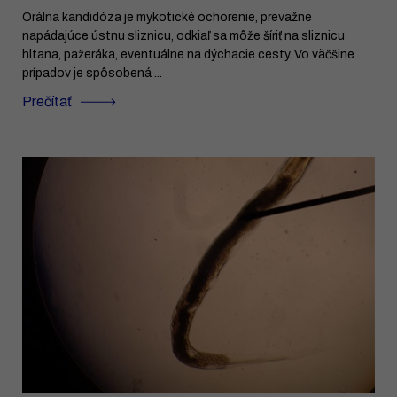
Orálna kandidóza je mykotické ochorenie, prevažne
napádajúce ústnu sliznicu, odkiaľ sa môže šíriť na sliznicu
hltana, pažeráka, eventuálne na dýchacie cesty. Vo väčšine
prípadov je spôsobená ...
Prečítať