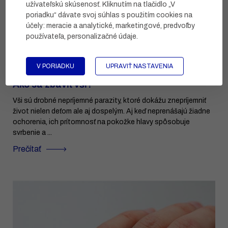
užívateľskú skúsenosť. Kliknutím na tlačidlo „V
poriadku“ dávate svoj súhlas s použitím cookies na
účely:
meracie a analytické, marketingové, predvoľby
používateľa, personalizačné údaje
.
V PORIADKU
UPRAVIŤ NASTAVENIA
Ako sa zbaviť vší?
Vši sú drobné nepríjemné parazity, ktoré dokážu znepríjemniť
život nielen deťom ale aj dospelým. Aj keď neprenášajú žiadne
ochorenia, ich prítomnosť na pokožke hlavy spôsobuje
svrbenie a ...
Prečítať