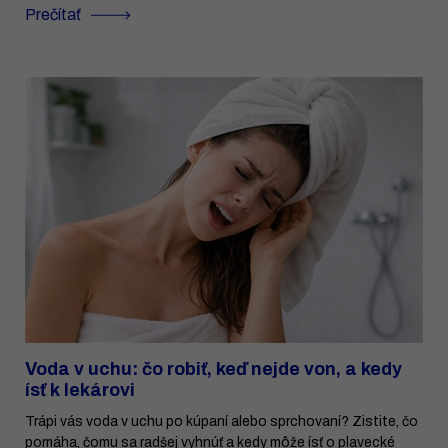
Prečítať
Voda v uchu: čo robiť, keď nejde von, a kedy
ísť k lekárovi
Trápi vás voda v uchu po kúpaní alebo sprchovaní? Zistite, čo
pomáha, čomu sa radšej vyhnúť a kedy môže ísť o plavecké