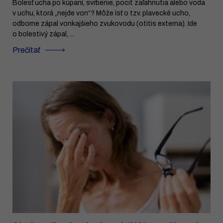
Bolesť ucha po kúpaní, svrbenie, pocit zaľahnutia alebo voda
v uchu, ktorá „nejde von“? Môže ísť o tzv. plavecké ucho,
odborne zápal vonkajšieho zvukovodu (otitis externa). Ide
o bolestivý zápal, ...
Prečítať