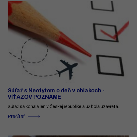
Súťaž s Neofytom o deň v oblakoch -
VÍŤAZOV POZNÁME
Súťaž sa konala len v Českej republike a už bola uzavretá.
Prečítať