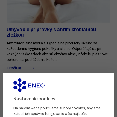
Umývacie prípravky s antimikrobiálnou
zložkou
Antimikrobiálne mydlá sú špeciálne produkty určené na
každodennú hygienu pokožky a slizníc. Odporúčajú sa pri
kožných ťažkostiach ako sú ekzémy, akné, infekcie, plesňové
ochorenia, podráždenie kože ...
Prečítať
Nastavenie cookies
Na našom webe používame súbory cookies, aby sme
zaistili ich správne fungovanie a čo najlepšiu