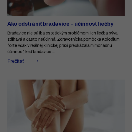
Ako odstrániť bradavice – účinnost liečby
Bradavice nie sú iba estetickým problémom, ich liečba býva
zdĺhavá a často neúčinná. Zdravotnícka pomôcka Kolodium
forte však v reálnej klinickej praxi preukázala mimoriadnu
účinnosť, keď bradavice ...
Prečítať