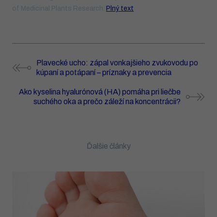
of Medicinal Plants Research.
Plný text
Plavecké ucho: zápal vonkajšieho zvukovodu po
kúpaní a potápaní – príznaky a prevencia
Ako kyselina hyalurónová (HA) pomáha pri liečbe
suchého oka a prečo záleží na koncentrácii?
Ďalšie články