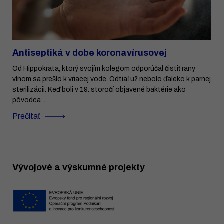
Antiseptiká v dobe koronavírusovej
Od Hippokrata, ktorý svojím kolegom odporúčal čistiť rany
vínom sa prešlo k vriacej vode. Odtiaľ už nebolo ďaleko k parnej
sterilizácii. Keď boli v 19. storočí objavené baktérie ako
pôvodca ...
Prečítať
Vývojové a výskumné projekty