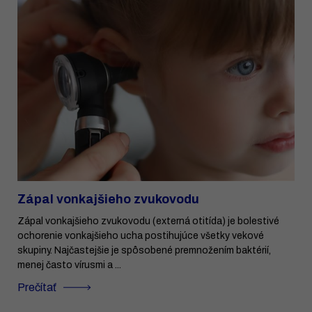
Zápal vonkajšieho zvukovodu
Zápal vonkajšieho zvukovodu (externá otitída) je bolestivé
ochorenie vonkajšieho ucha postihujúce všetky vekové
skupiny. Najčastejšie je spôsobené premnožením baktérií,
menej často vírusmi a ...
Prečítať