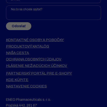
Odoslať
KONTAKTNÉ OSOBY A POBOČKY
PRODUKTOVÝ KATALÓG
NAŠA CESTA
OCHRANA OSOBNÝCH ÚDAJOV
HLÁSENIE NEŽIADÚCICH ÚČINKOV
PARTNERSKÝ PORTÁL PRE E-SHOPY
KDE KÚPITE
NASTAVENIE COOKIES
ENEO Pharmaceuticals s. r. o.
Pražská 442, 281 67