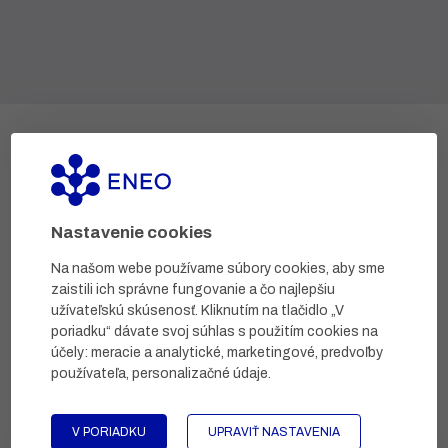
Vývojové a výskumné projekty
Nastavenie cookies
Na našom webe používame súbory cookies, aby sme
zaistili ich správne fungovanie a čo najlepšiu
užívateľskú skúsenosť. Kliknutím na tlačidlo „V
poriadku“ dávate svoj súhlas s použitím cookies na
účely:
meracie a analytické, marketingové, predvoľby
používateľa, personalizačné údaje
.
Výskum a vývoj zdravotníckej pomôcky na odstránenie
molusiek.
V PORIADKU
UPRAVIŤ NASTAVENIA