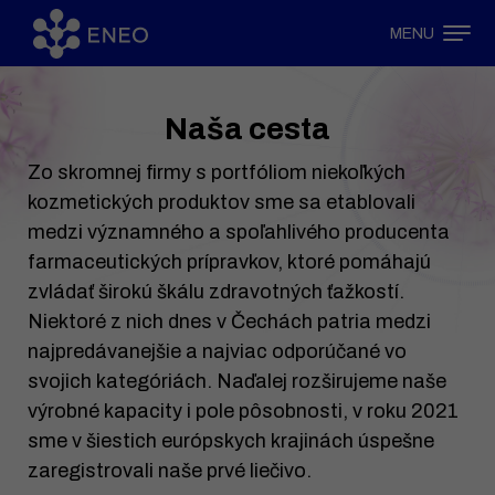
MENU
Naša cesta
Zo skromnej firmy s portfóliom niekoľkých
kozmetických produktov sme sa etablovali
medzi významného a spoľahlivého producenta
farmaceutických prípravkov, ktoré pomáhajú
zvládať širokú škálu zdravotných ťažkostí.
Niektoré z nich dnes v Čechách patria medzi
najpredávanejšie a najviac odporúčané vo
svojich kategóriách. Naďalej rozširujeme naše
výrobné kapacity i pole pôsobnosti, v roku 2021
sme v šiestich európskych krajinách úspešne
zaregistrovali naše prvé liečivo.