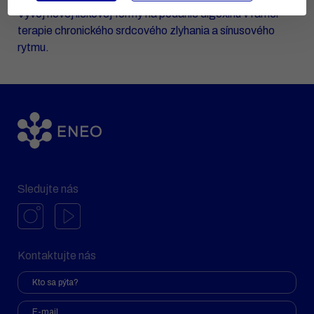
Vývoj novej liekovej formy na podanie digoxínu v rámci
terapie chronického srdcového zlyhania a sínusového
rytmu.
Sledujte nás
Kontaktujte nás