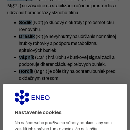
Mg2+) sú zásadné na stabilizáciu očného prostredia a
udržanie homeostázy slzného filmu.
Sodík
(Na⁺) je kľúčový elektrolyt pre osmotickú
rovnováhu.
Draslík
(K⁺) je nevyhnutný na udržanie normálnej
hrúbky rohovky a podporu metabolizmu
epitelových buniek.
Vápník
(Ca²⁺) hrá úlohu v bunkovej signalizácii a
podporuje diferenciáciu epitelových buniek.
Horčík
(Mg²⁺) je dôležitý na ochranu buniek pred
oxidačným stresom.
DÁVKOVANIE A SPÔSOB POUŽITIA
Nastavenie cookies
Prípravok sa odporúča používať 4x denne, 1-2 kvapky sa
aplikujú na povrch oka alebo do spojovkového vaku.
Na našom webe používame súbory cookies, aby sme
Neobsahuje konzervačné látky a tak je vhodný na
zaistili ich správne fungovanie a čo najlepšiu