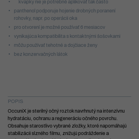
kvapky nie je potrebné aplikovať tak často
panthenol podporuje hojenie drobných poranení
rohovky, napr. po operácii oka
pro otvorení je možné používať 6 mesiacov
vynikajúca kompatibilita s kontaktnými šošovkami
môžu používať tehotné a dojčiace ženy
bez konzervačných látok
POPIS
OccuniX je sterilný očný roztok navrhnutý na intenzívnu
hydratáciu, ochranu a regeneráciu očného povrchu.
Obsahuje starostlivo vybrané zložky, ktoré napomáhajú
stabilizácii slzného filmu, znižujú podráždenie a