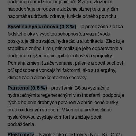
podporujú prirodzené hojenie očí. Svojím zložením
napodobňuje prirodzené zloženie slznej tekutiny, čím
napomáha udržaniu zdravej funkcie očného povrchu.
Kyselina hyalurónová (0,3 %)
– je prirodzená zložka
ľudského oka s vysokou schopnosťou viazať vodu,
poskytuje dlhotrvajúcu hydratáciu a lubrikáciu. Zlepšuje
stabilitu slzného filmu, minimalizuje jeho odparovanie a
podporuje regeneráciu epitelu rohovky a spojovky.
Pomáha zmierniť začervenanie, pálenie a pocit suchosti
očí spôsobené vonkajšími faktormi, ako sú alergény,
klimatizácia alebo kontaktné šošovky.
Pantenol (0,5 %)
– provitamín B5 sa vyznačuje
hydratačnými a regeneračnými vlastnosťami, podporuje
rýchle hojenie drobných poranení a chráni očné bunky
pred oxidačným stresom. V kombinácii s kyselinou
hyalurónovou zvyšuje komfort a znižuje pocit
podráždenia.
Elektrolyty
– fyziologické elektrolyty (Na+, K+, Ca2+,