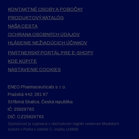
KONTAKTNÉ OSOBY A POBOČKY
PRODUKTOVÝ KATALÓG
NAŠA CESTA
OCHRANA OSOBNÝCH ÚDAJOV
HLÁSENIE NEŽIADÚCICH ÚČINKOV
PARTNERSKÝ PORTÁL PRE E-SHOPY
KDE KÚPITE
NASTAVENIE COOKIES
ENEO Pharmaceuticals s. r. o.
Pražská 442, 281 67
Stříbrná Skalice, Česká republika
IČ: 25929763
DIČ: CZ25929763
Spoločnosť je zapísaná v obchodnom registri vedenom Mestským
súdom v Prahe v oddieli C, vložka 116666