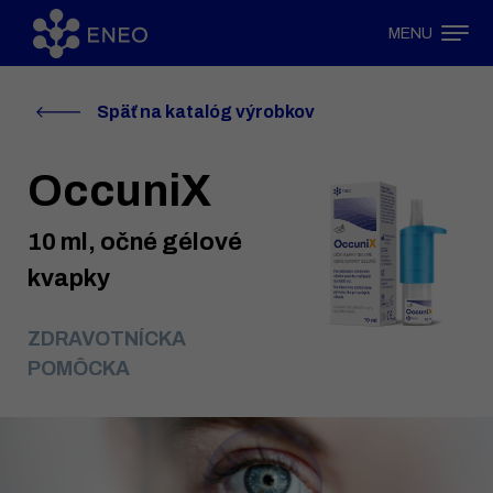
MENU
Späť na katalóg výrobkov
OccuniX
10 ml, očné gélové
kvapky
ZDRAVOTNÍCKA
POMÔCKA