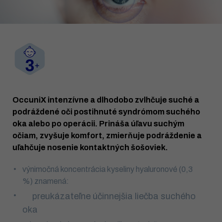
OccuniX intenzívne a dlhodobo zvlhčuje suché a
podráždené oči postihnuté syndrómom suchého
oka alebo po operácii. Prináša úľavu suchým
očiam, zvyšuje komfort, zmierňuje podráždenie a
uľahčuje nosenie kontaktných šošoviek.
výnimočná koncentrácia kyseliny hyaluronové (0,3
%) znamená:
preukázateľne účinnejšia liečba suchého
oka