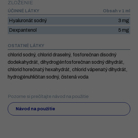
ZLOŽENIE
ÚČINNÉ LÁTKY
Obsah v 1 ml
Hyaluronát sodný
3 mg
Dexpantenol
5 mg
OSTATNÉ LÁTKY
chlorid sodný, chlorid draselný, fosforečnan disodný
dodekahydrát, dihydrogénfosforečnan sodný dihydrát,
chlorid horečnatý hexahydrát, chlorid vápenatý dihydrát,
hydrogénuhličitan sodný, čistená voda
Pozorne si prečítajte návod na použitie
Návod na použitie