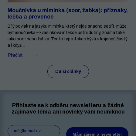
Moučnivka u miminka (soor, žabka): příznaky,
léčba a prevence
Bílý povlak na jazyku miminka, který nejde snadno setřít, může
být moučnivka – kvasinková infekce ústní dutiny, známá také
jako soor nebo žabka. Tento typ infekce bývá u kojenců častý
a i když ...
Přečíst
Další články
Přihlaste se k odběru newsletteru a žádné
zajímavé téma ani novinky vám neuniknou