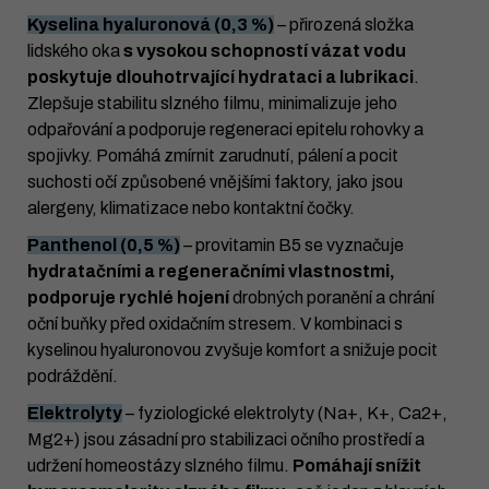
Kyselina hyaluronová (0,3 %)
– přirozená složka
lidského oka
s vysokou schopností vázat vodu
poskytuje dlouhotrvající hydrataci a lubrikaci
.
Zlepšuje stabilitu slzného filmu, minimalizuje jeho
odpařování a podporuje regeneraci epitelu rohovky a
spojivky. Pomáhá zmírnit zarudnutí, pálení a pocit
suchosti očí způsobené vnějšími faktory, jako jsou
alergeny, klimatizace nebo kontaktní čočky.
Panthenol (0,5 %)
– provitamin B5 se vyznačuje
hydratačními a regeneračními vlastnostmi,
podporuje rychlé hojení
drobných poranění a chrání
oční buňky před oxidačním stresem. V kombinaci s
kyselinou hyaluronovou zvyšuje komfort a snižuje pocit
podráždění.
Elektrolyty
– fyziologické elektrolyty (Na+, K+, Ca2+,
Mg2+) jsou zásadní pro stabilizaci očního prostředí a
udržení homeostázy slzného filmu.
Pomáhají snížit