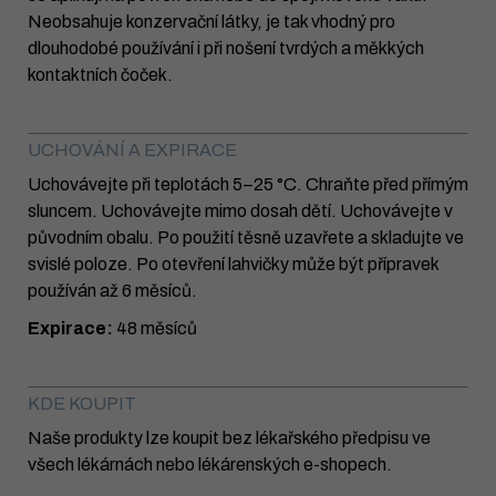
Neobsahuje konzervační látky, je tak vhodný pro
dlouhodobé používání i při nošení tvrdých a měkkých
kontaktních čoček.
UCHOVÁNÍ A EXPIRACE
Uchovávejte při teplotách 5–25 °C. Chraňte před přímým
sluncem. Uchovávejte mimo dosah dětí. Uchovávejte v
původním obalu. Po použití těsně uzavřete a skladujte ve
svislé poloze. Po otevření lahvičky může být přípravek
používán až 6 měsíců.
Expirace:
48 měsíců
KDE KOUPIT
Naše produkty lze koupit bez lékařského předpisu ve
všech lékárnách nebo lékárenských e-shopech.