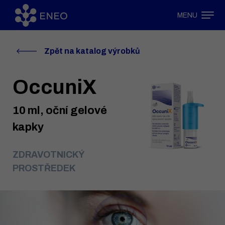
MENU
Zpět na katalog výrobků
OccuniX
10 ml, oční gelové
kapky
ZDRAVOTNICKÝ
PROSTŘEDEK