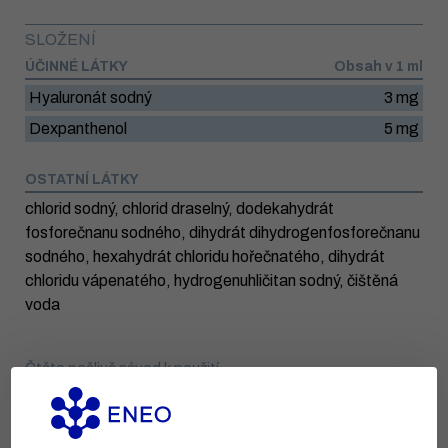
SLOŽENÍ
ÚČINNÉ LÁTKY
Obsah v 1 ml
Hyaluronát sodný
3 mg
Dexpanthenol
5 mg
OSTATNÍ LÁTKY
chlorid sodný, chlorid draselný, dodekahydrát
fosforečnanu sodného, dihydrát dihydrogenfosforečnanu
sodného, hexahydrát chloridu hořečnatého, dihydrát
chloridu vápenatého, hydrogenuhličitan sodný, čištěná
voda
Čtěte pečlivě návod k použití
Návod k použití