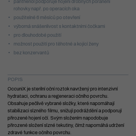
panthenol podporuje hojení drobných poranění
rohovky např. po operacích oka
použitelné 6 měsíců po otevření
výborná snášenlivost s kontaktními čočkami
pro dlouhodobé použití
možnost použití pro těhotné a kojící ženy
bez konzervantů
POPIS
OccuniX je sterilní oční roztok navržený pro intenzivní
hydrataci, ochranu a regeneraci očního povrchu.
Obsahuje pečlivě vybrané složky, které napomáhají
stabilizaci slzného filmu, snižují podráždění a podporují
přirozené hojení očí. Svým složením napodobuje
přirozené složení slzné tekutiny, čímž napomáhá udržení
zdravé funkce očního povrchu.