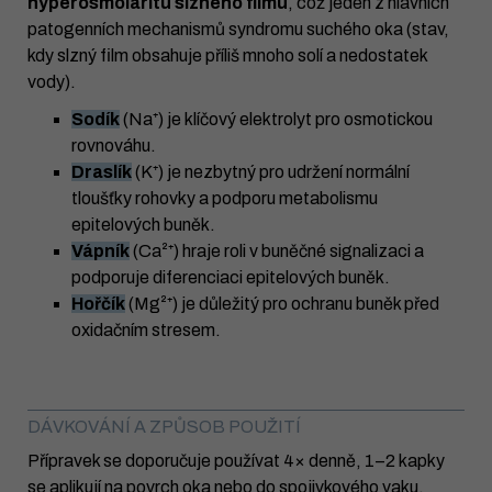
hyperosmolaritu slzného filmu
, což jeden z hlavních
patogenních mechanismů syndromu suchého oka (stav,
kdy slzný film obsahuje příliš mnoho solí a nedostatek
vody).
Sodík
(Na⁺) je klíčový elektrolyt pro osmotickou
rovnováhu.
Draslík
(K⁺) je nezbytný pro udržení normální
tloušťky rohovky a podporu metabolismu
epitelových buněk.
Vápník
(Ca²⁺) hraje roli v buněčné signalizaci a
podporuje diferenciaci epitelových buněk.
Hořčík
(Mg²⁺) je důležitý pro ochranu buněk před
oxidačním stresem.
DÁVKOVÁNÍ A ZPŮSOB POUŽITÍ
Přípravek se doporučuje používat 4× denně, 1–2 kapky
se aplikují na povrch oka nebo do spojivkového vaku.