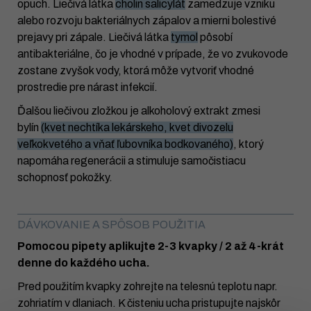
opuch. Liečivá látka
cholin salicylát
zamedzuje vzniku
alebo rozvoju bakteriálnych zápalov a mierni bolestivé
prejavy pri zápale. Liečivá látka
tymol
pôsobí
antibakteriálne, čo je vhodné v prípade, že vo zvukovode
zostane zvyšok vody, ktorá môže vytvoriť vhodné
prostredie pre nárast infekcií.
Ďalšou liečivou zložkou je alkoholový extrakt zmesi
bylín
(kvet nechtíka lekárskeho, kvet divozelu
veľkokvetého a vňať ľubovníka bodkovaného)
, ktorý
napomáha regenerácii a stimuluje samočistiacu
schopnosť pokožky.
DÁVKOVANIE A SPÔSOB POUŽITIA
Pomocou pipety aplikujte 2-3 kvapky / 2 až 4-krát
denne do každého ucha.
Pred použitím kvapky zohrejte na telesnú teplotu napr.
zohriatím v dlaniach. K čisteniu ucha pristupujte najskôr