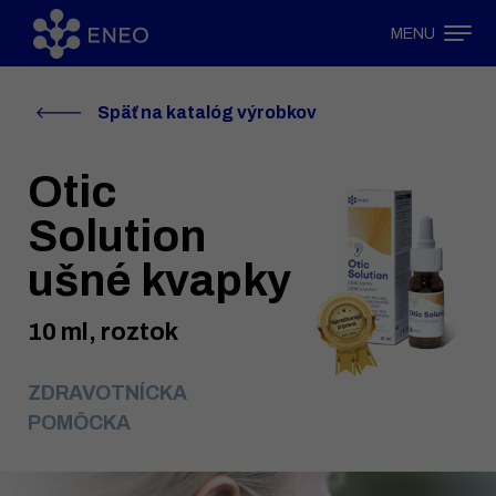
MENU
Späť na katalóg výrobkov
Otic
Solution
ušné kvapky
10 ml, roztok
ZDRAVOTNÍCKA
POMÔCKA