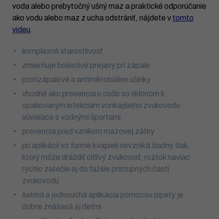
voda alebo prebytočný ušný maz a praktické odporúčanie
ako vodu alebo maz z ucha odstrániť, nájdete v
tomto
videu
.
komplexná starostlivosť
zmierňuje bolestivé prejavy pri zápale
protizápalové a antimikrobiálne účinky
vhodné ako prevencia u osôb so sklonom k
opakovaným infekciám vonkajšieho zvukovodu
súvisiace s vodnými športami
prevencia pred vznikom mazovej zátky
pri aplikácii vo forme kvapiek nevzniká žiadny tlak,
ktorý môže dráždiť citlivý zvukovod, roztok naviac
rýchlo zatečie aj do ťažšie prístupných častí
zvukovodu
šetrná a jednouchá aplikácia pomocou pipety je
dobre znášaná aj deťmi