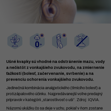
Ušné kvapky sú vhodné na odstránenie mazu, vody
a nečistôt z vonkajšieho zvukovodu, na zmiernenie
ťažkostí (bolesť, začervenanie, svrbenie) a na
prevenciu ochorenia vonkajšieho zvukovodu.
Jedinečná kombinácia analgetického (tlmícího bolesť) a
protizápalového účinku. Najpredávanejší voľne predajný
prípravok v kategórii „starostlivosť o uši“. Zdroj: IQVIA.
Názornú ukážku čo sa deje v uchu, pokiaľ v ňom zostane