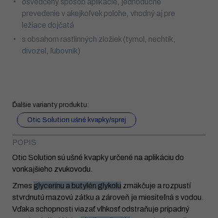
osvedčený spôsob aplikácie, jednoduché
prevedenie v akejkoľvek polohe, vhodný aj pre
ležiace dojčatá
s obsahom rastlinných zložiek (tymol, nechtík,
divozel, ľubovník)
Ďalšie varianty produktu:
Otic Solution ušné kvapky/sprej
POPIS
Otic Solution sú ušné kvapky určené na aplikáciu do
vonkajšieho zvukovodu.
Zmes
glycerínu a butylén glykolu
zmäkčuje a rozpustí
stvrdnutú mazovú zátku a zároveň je miesiteľná s vodou.
Vďaka schopnosti viazať vlhkosť odstraňuje prípadný