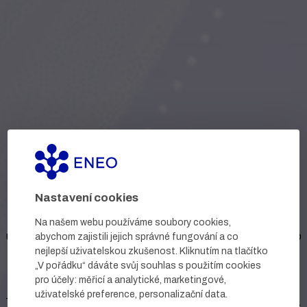
ENEO
Together is better
Nastavení cookies
Vždy hledáme nové možnosti. Inovujeme. Proto vyrábíme
Na našem webu používáme soubory cookies,
unikátní farmaceutické přípravky. Do nich vkládáme zaujetí pro
abychom zajistili jejich správné fungování a co
nejlepší uživatelskou zkušenost. Kliknutím na tlačítko
naši práci a touhu přinášet pacientům řešení, která vynikají
„V pořádku“ dáváte svůj souhlas s použitím cookies
mezi jinými. Jsme hrdí, že naše výrobky získaly důvěru
pro účely:
měřicí a analytické, marketingové,
zákazníků i odborníků a staly se oceňovanými ve svém oboru.
uživatelské preference, personalizační data
.
To nás motivuje k vývoji dalších inovativních a potřebných léčiv.