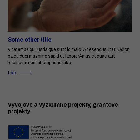
Some other title
Vitatempe qui iusda que sunt id maio. At esendus. Itat. Odion
pa quiduci magnime sapid ut laborerAmus et quati aut
rercipsum sum aborepudae labo.
Loe
Vývojové a výzkumné projekty, grantové
projekty