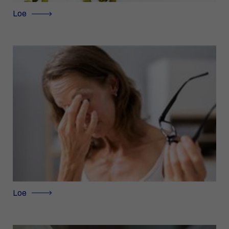
Loe
Loe