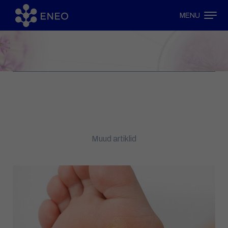
MENU
Muud artiklid