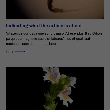
Indicating what the article is about
Vitatempe qui iusda que sunt id maio. At esendus. Itat. Odion
pa quiduci magnime sapid ut laborerAmus et quati aut
rercipsum sum aborepudae labo.
Loe