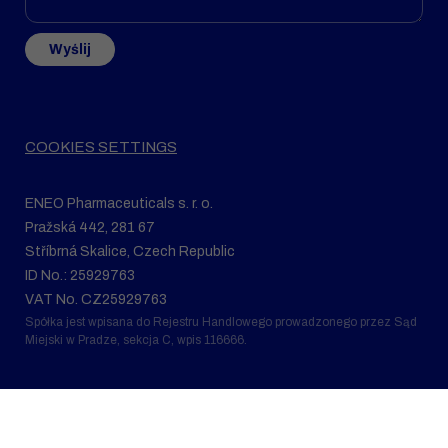
Wyślij
COOKIES SETTINGS
ENEO Pharmaceuticals s. r. o.
Pražská 442, 281 67
Stříbrná Skalice, Czech Republic
ID No.: 25929763
VAT No. CZ25929763
Spółka jest wpisana do Rejestru Handlowego prowadzonego przez Sąd
Miejski w Pradze, sekcja C, wpis 116666.