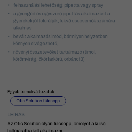
felhasználási lehetőség: pipetta vagy spray
a gyengéd és egyszerű pipettás alkalmazást a
gyerekek jól tolerálják,fekvő csecsemők számára
alkalmas
bevált alkalmazási mód, bármilyen helyzetben
könnyen elvégezhető,
növényi összetevőket tartalmazó (timol,
körömvirág, ökörfarkórü, orbáncfű)
Egyéb termékváltozatok
Otic Solution fülcsepp
LEÍRÁS
Az Otic Solution olyan fülcsepp, amelyet a külső
hallójáratba kell alkalmazni.