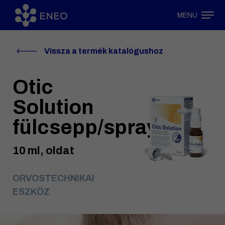
MENU
Vissza a termék katalógushoz
Otic
Solution
fülcsepp/spray
10 ml, oldat
ORVOSTECHNIKAI
ESZKÖZ