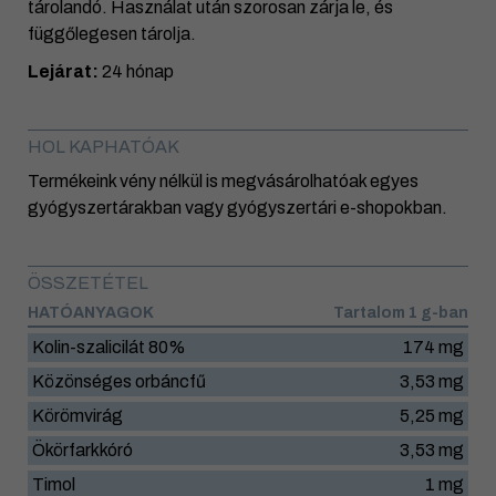
tárolandó. Használat után szorosan zárja le, és
függőlegesen tárolja.
Lejárat:
24 hónap
HOL KAPHATÓAK
Termékeink vény nélkül is megvásárolhatóak egyes
gyógyszertárakban vagy gyógyszertári e-shopokban.
ÖSSZETÉTEL
HATÓANYAGOK
Tartalom 1 g-ban
Kolin-szalicilát 80%
174 mg
Közönséges orbáncfű
3,53 mg
Körömvirág
5,25 mg
Ökörfarkkóró
3,53 mg
Timol
1 mg