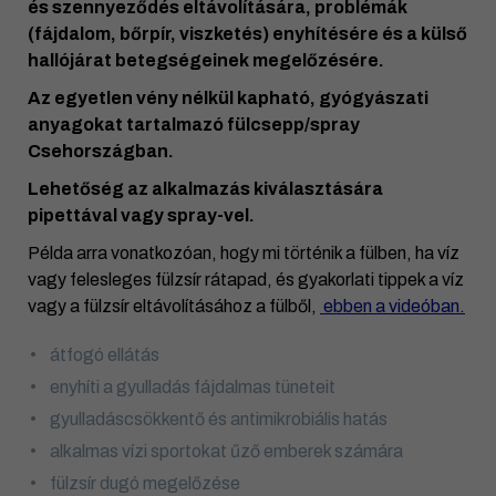
és szennyeződés eltávolítására, problémák
(fájdalom, bőrpír, viszketés) enyhítésére és a külső
hallójárat betegségeinek megelőzésére.
Az egyetlen vény nélkül kapható, gyógyászati
anyagokat tartalmazó fülcsepp/spray
Csehországban.
Lehetőség az alkalmazás kiválasztására
pipettával vagy spray-vel.
Példa arra vonatkozóan, hogy mi történik a fülben, ha víz
vagy felesleges fülzsír rátapad, és gyakorlati tippek a víz
vagy a fülzsír eltávolításához a fülből,
ebben a videóban.
átfogó ellátás
enyhíti a gyulladás fájdalmas tüneteit
gyulladáscsökkentő és antimikrobiális hatás
alkalmas vízi sportokat űző emberek számára
fülzsír dugó megelőzése