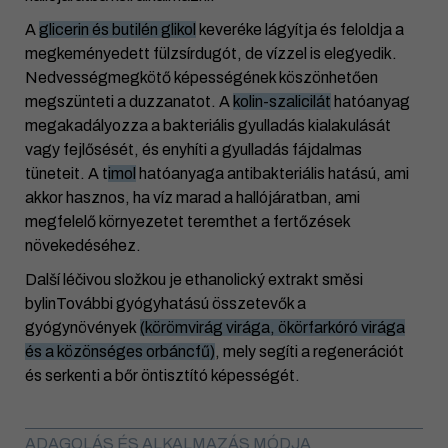
A
glicerin és butilén glikol
keveréke lágyítja és feloldja a
megkeményedett fülzsírdugót, de vízzel is elegyedik.
Nedvességmegkötő képességének köszönhetően
megszünteti a duzzanatot. A
kolin-szalicilát
hatóanyag
megakadályozza a bakteriális gyulladás kialakulását
vagy fejlősését, és enyhíti a gyulladás fájdalmas
tüneteit. A t
imol
hatóanyaga antibakteriális hatású, ami
akkor hasznos, ha víz marad a hallójáratban, ami
megfelelő környezetet teremthet a fertőzések
növekedéséhez.
Další léčivou složkou je ethanolický extrakt směsi
bylinTovábbi gyógyhatású összetevők a
gyógynövények
(körömvirág virága, ökörfarkóró virága
és a közönséges orbáncfű)
, mely segíti a regenerációt
és serkenti a bőr öntisztító képességét.
ADAGOLÁS ÉS ALKALMAZÁS MÓDJA