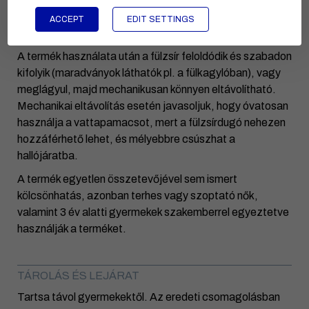
ACCEPT
EDIT SETTINGS
RÉSZLETES HASZNÁLATI ÚTMUTATÓ
A termék használata után a fülzsír feloldódik és szabadon
kifolyik (maradványok láthatók pl. a fülkagylóban), vagy
meglágyul, majd mechanikusan könnyen eltávolítható.
Mechanikai eltávolítás esetén javasoljuk, hogy óvatosan
használja a vattapamacsot, mert a fülzsírdugó nehezen
hozzáférhető lehet, és mélyebbre csúszhat a
hallójáratba.
A termék egyetlen összetevőjével sem ismert
kölcsönhatás, azonban terhes vagy szoptató nők,
valamint 3 év alatti gyermekek szakemberrel egyeztetve
használják a terméket.
TÁROLÁS ÉS LEJÁRAT
Tartsa távol gyermekektől. Az eredeti csomagolásban