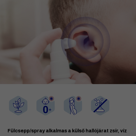
Fülcsepp/spray alkalmas a külső hallójárat zsír, víz