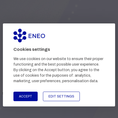
ENEO
Together is better
Mindig új lehetőségeket keresünk. Mindíg újítunk. Ezért
Cookies settings
gyártunk egyedi gyógyszerészeti termékeket. Munkánk iránti
We use cookies on our website to ensure their proper
szenvedélyt és vágyat adunk bennük, hogy olyan
functioning and the best possible user experience.
megoldásokat hozzunk a betegek számára, amelyek
By clicking on the Accept button, you agree to the
kiemelkednek többek között. Büszkék vagyunk arra, hogy
use of cookies for the purposes of:
analytics,
termékeink kivívták a vásárlók és a szakértők bizalmát, és
marketing, user preferences, personalisation data
.
díjnyertesek lettek a maguk területén. Ez további innovatív és
szükséges gyógyszerek kifejlesztésére ösztönöz bennünket.
ACCEPT
EDIT SETTINGS