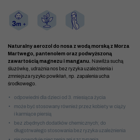
Naturalny aerozol do nosa z wodą morską z Morza
Martwego, pantenolem oraz podwyższoną
zawartością magnezu i manganu.
Nawilża suchą
śluzówkę, udrażnia nos bez ryzyka uzależnienia i
zmniejsza ryzyko powikłań, np. zapalenia ucha
środkowego.
odpowiedni dla dzieci od 3. miesiąca życia
może być stosowany również przez kobiety w ciąży
i karmiące piersią
bez zbędnych dodatków chemicznych; do
długotrwałego stosowania bez ryzyka uzależnienia
nie powoduje pieczenia ani szczypania