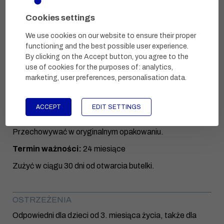
każdego nozdrza. Przy stosowaniu w pozycji poziomej
Cookies settings
pomiędzy kolejnymi dawkami należy ustawić aplikator
pionowo, skierować go w wolną przestrzeń i nacisnąć,
We use cookies on our website to ensure their proper
aby uzupełnić roztwór w dyszy rozpylającej.
functioning and the best possible user experience.
By clicking on the Accept button, you agree to the
use of cookies for the purposes of:
analytics,
marketing, user preferences, personalisation data
.
PRZECHOWYWANIE I TERMIN WAŻNOŚCI
Przechowywać w temperaturze 5–25°C. Chronić przed
ACCEPT
EDIT SETTINGS
bezpośrednim działaniem promieni słonecznych.
Przechowywać w miejscu niedostępnym dla dzieci.
Przechowywać w oryginalnym opakowaniu.
Termin ważności:
24 miesiące
Zużyć w ciągu 30 dni od otwarcia butelki.
OSTRZEŻENIA
Odpowiedni dla dzieci od 3. miesiąca życia, także dla