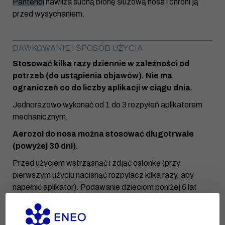
Pantenol
nawilża suchą błonę śluzową nosa i chroni ją
przed wysychaniem.
DAWKOWANIE I SPOSÓB UŻYCIA
Stosować kilka razy dziennie w zależności od
potrzeb (do ustąpienia objawów). Nie ma
ograniczeń co do liczby aplikacji w ciągu dnia.
Jednorazowo wykonać od 1 do 3 rozpyłeń aplikatorem
mechanicznym.
Aerozol do nosa można stosować długotrwale
(powyżej 30 dni).
Przed użyciem wstrząsnąć i zdjąć osłonkę (przy
pierwszym użyciu nacisnąć rozpylacz kilka razy, aby
napełnić aplikator). Podawanie dzieciom poniżej 6 lat
powinno być wykonywane przez osobę dorosłą.
Niemowlęta w wieku 3–6 miesięcy ułożyć na plecach z
głową ustawioną na wprost i wykonać po 1 rozpyleniu do