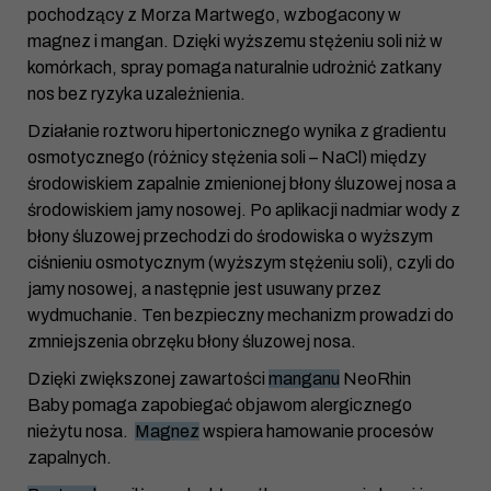
pochodzący z Morza Martwego, wzbogacony w
magnez i mangan. Dzięki wyższemu stężeniu soli niż w
komórkach, spray pomaga naturalnie udrożnić zatkany
nos bez ryzyka uzależnienia.
Działanie roztworu hipertonicznego wynika z gradientu
osmotycznego (różnicy stężenia soli – NaCl) między
środowiskiem zapalnie zmienionej błony śluzowej nosa a
środowiskiem jamy nosowej. Po aplikacji nadmiar wody z
błony śluzowej przechodzi do środowiska o wyższym
ciśnieniu osmotycznym (wyższym stężeniu soli), czyli do
jamy nosowej, a następnie jest usuwany przez
wydmuchanie. Ten bezpieczny mechanizm prowadzi do
zmniejszenia obrzęku błony śluzowej nosa.
Dzięki zwiększonej zawartości
manganu
NeoRhin
Baby
pomaga zapobiegać objawom alergicznego
nieżytu nosa.
Magnez
wspiera hamowanie procesów
zapalnych.