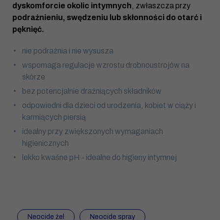
dyskomforcie okolic intymnych
, zwłaszcza przy
podrażnieniu, swędzeniu lub skłonności do otarć i
pęknięć.
nie podrażnia i nie wysusza
wspomaga regulacje wzrostu drobnoustrojów na
skórze
bez potencjalnie drażniących składników
odpowiedni dla dzieci od urodzenia, kobiet w ciąży i
karmiących piersią
idealny przy zwiększonych wymaganiach
higienicznych
lekko kwaśne pH - idealne do higieny intymnej
Neocide żel
Neocide spray