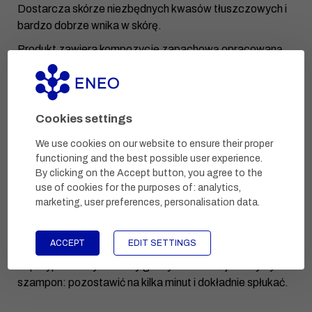
Dostarcza skórze niezbędnych kwasów tłuszczowych i
bardzo dobrze wnika w skórę.
Produkt zawiera kompozycję zapachową opracowaną
specjalnie do hipoalergicznych kosmetyków, dzięki
czemu jest odpowiednia dla skóry wrażliwej. To delikatny,
świeży, kwiatowy zapach z nutami zielonej herbaty i
herbaty mate.
Cookies settings
Fizjologiczne, lekko kwaśne pH (4,5-5,5), odpowiednie
We use cookies on our website to ensure their proper
dla skóry suchej i atopowej.
functioning and the best possible user experience.
By clicking on the Accept button, you agree to the
use of cookies for the purposes of:
analytics,
marketing, user preferences, personalisation data
.
DAWKOWANIE I SPOSÓB UŻYCIA
Nałożyć na wilgotną skórę, rozprowadzić,
pozostawić
na 1-2 minuty
, a następnie spłukać.
ACCEPT
EDIT SETTINGS
W przypadku mycia skóry głowy stosować jak zwykły
szampon: pozostawić na kilka minut i dokładnie spłukać.