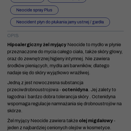
Neocide spray Plus
Neocident płyn do płukania jamy ustnej / gardła
OPIS
Hipoalergiczny żel myjący
Neocide to mydło w płynie
przeznaczone do mycia całego ciała, także skóry głowy,
oraz do zewnętrznej higieny intymnej. Nie zawiera
środków pieniących, mydła ani barwników, dlatego
nadaje się do skóry wyjątkowo wrażliwej.
Jedną z jest nowoczesna substancja
przeciwdrobnoustrojowa -
octenidyna
. Jej zalety to
łagodna i bardzo dobra tolerancja skóry . Octenidyna
wspomaga regulacje namnażania się drobnoustrojów na
skórze.
Żel myjący Neocide zawiera także
olej migdałowy
-
jeden z najbardziej cenionych olejów w kosmetyce.