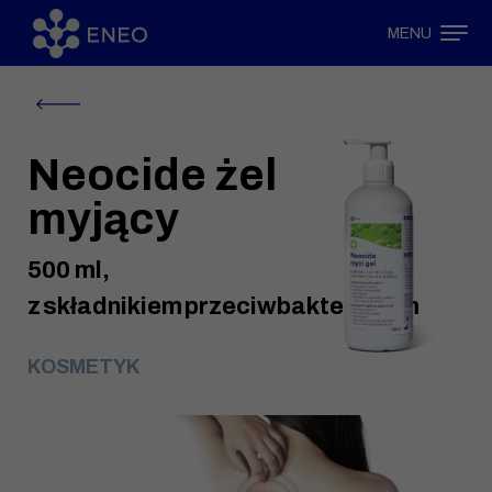
MENU
Neocide żel
myjący
500 ml,
z składnikiem przeciwbakteryjnym
KOSMETYK