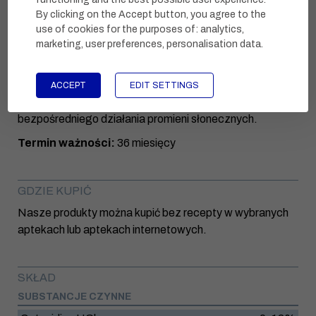
By clicking on the Accept button, you agree to the
jod PVP lub anionowe środki powierzchniowo czynne.
use of cookies for the purposes of:
analytics,
marketing, user preferences, personalisation data
.
PRZECHOWYWANIE I TERMIN WAŻNOŚCI
Przechowywać w miejscu niedostępnym dla dzieci.
ACCEPT
EDIT SETTINGS
Przechowywać w temperaturze 5-25°C, z dala od
bezpośredniego działania promieni słonecznych.
Termin ważności:
36 miesięcy
GDZIE KUPIĆ
Nasze produkty można kupić bez recepty w wybranych
aptekach lub aptekach internetowych.
SKŁAD
SUBSTANCJE CZYNNE