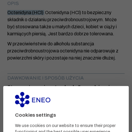
OPIS
Octenidyna (HCl)
Octenidyna (HCl) to bezpieczny
składnik o działaniu przeciwdrobnoustrojowym. Może
być stosowana także u małych dzieci, kobiet w ciąży i
karmiących piersią. Jest bardzo dobrze tolerowana.
W przeciwieństwie do alkoholu substancja
przeciwdrobnoustrojowa octenidyna nie odparowuje z
powierzchni skóry i pozostaje na niej znacznie dłużej.
DAWKOWANIE I SPOSÓB UŻYCIA
Stosować w razie potrzeby do 5 razy dziennie.
Nanieść równomiernie na wybrany obszar, naciskając
aplikator 1-3 razy, i pozostawić do działania.
Nie stosować na żadną błonę śluzową inną niż błona
Cookies settings
śluzowa jamy ustnej (np. nosa, oczu itp.).
We use cookies on our website to ensure their proper
Nie stosować jednocześnie z produktami zawierającymi
functioning and the best possible user experience.