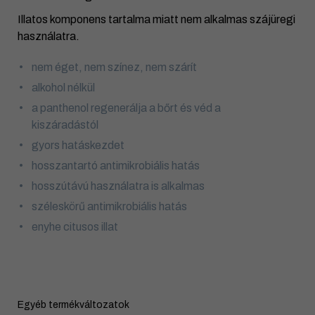
Illatos komponens tartalma miatt nem alkalmas szájüregi
használatra.
nem éget, nem színez, nem szárít
alkohol nélkül
a panthenol regenerálja a bőrt és véd a
kiszáradástól
gyors hatáskezdet
hosszantartó antimikrobiális hatás
hosszútávú használatra is alkalmas
széleskörű antimikrobiális hatás
enyhe citusos illat
Egyéb termékváltozatok