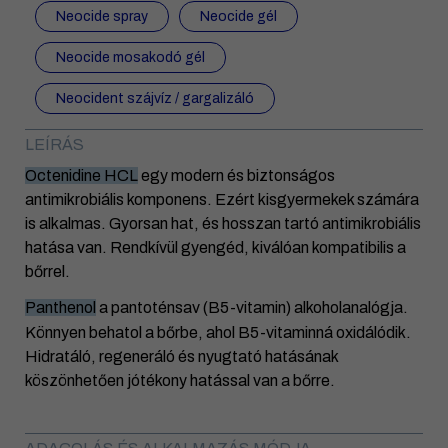
Neocide spray
Neocide gél
Neocide mosakodó gél
Neocident szájvíz / gargalizáló
LEÍRÁS
Octenidine HCL
egy modern és biztonságos
antimikrobiális komponens. Ezért kisgyermekek számára
is alkalmas. Gyorsan hat, és hosszan tartó antimikrobiális
hatása van. Rendkívül gyengéd, kiválóan kompatibilis a
bőrrel.
Panthenol
a pantoténsav (B5-vitamin) alkoholanalógja.
Könnyen behatol a bőrbe, ahol B5-vitaminná oxidálódik.
Hidratáló, regeneráló és nyugtató hatásának
köszönhetően jótékony hatással van a bőrre.