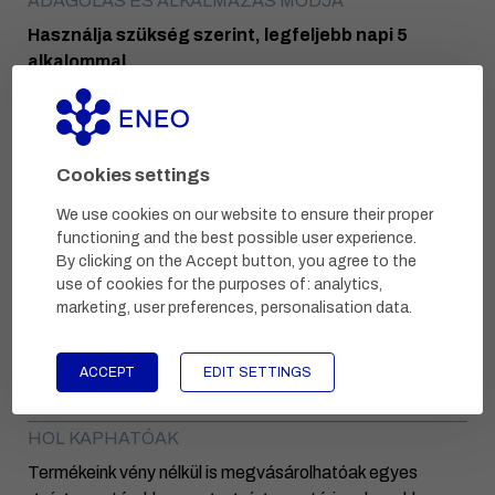
ADAGOLÁS ÉS ALKALMAZÁS MÓDJA
Használja szükség szerint, legfeljebb napi 5
alkalommal
A porlasztó 1-3 megnyomásával egyenletesen vigye fel
a megfelelő helyre, és hagyja hatni.
Ne használja együtt PVP-jódot vagy anionos felületaktív
Cookies settings
anyagokat tartalmazó termékekkel.
We use cookies on our website to ensure their proper
functioning and the best possible user experience.
By clicking on the Accept button, you agree to the
TÁROLÁS ÉS LEJÁRAT
use of cookies for the purposes of:
analytics,
Tartsa távol gyermekektől. 5-25°C közötti
marketing, user preferences, personalisation data
.
hőmérsékleten, közvetlen napfénytől védve tárolandó.
Lejárat:
24 hónap
ACCEPT
EDIT SETTINGS
HOL KAPHATÓAK
Termékeink vény nélkül is megvásárolhatóak egyes