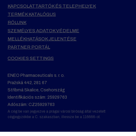
KAPCSOLATTARTÓK ÉS TELEPHELYEK
TERMÉK KATALÓGUS
RÓLUNK
SZEMÉLYES ADATOK VÉDELME
MELLÉKHATÁSOK JELENTÉSE
PARTNER PORTÁL
COOKIES SETTINGS
ENEO Pharmaceuticals s. r. o.
Pražská 442, 281 67
Stříbrná Skalice, Csehország
Identifikációs szám: 25929763
Adószám: CZ25929763
A cég be van jegyezve a prágai városi bíróság által vezetett
cégjegyzékbe a C. szakaszban, illessze be a 116666-ot.