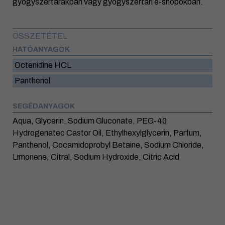
gyógyszertárakban vagy gyógyszertári e-shopokban.
ÖSSZETÉTEL
HATÓANYAGOK
Octenidine HCL
Panthenol
SEGÉDANYAGOK
Aqua, Glycerin, Sodium Gluconate, PEG-40
Hydrogenatec Castor Oil, Ethylhexylglycerin, Parfum,
Panthenol, Cocamidoprobyl Betaine, Sodium Chloride,
Limonene, Citral, Sodium Hydroxide, Citric Acid