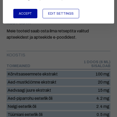
valmistamist.
ACCEPT
EDIT SETTINGS
KUST OSTA
Meie tooteid saab osta ilma retseptita valitud
apteekidest ja apteekide e-poodidest.
KOOSTIS
1 DOOS (6 ML)
TOIMEAINED
SISALDAB
Kõrvitsaseemnete ekstrakt
100 mg
Aed-mustköömne ekstrakt
20 mg
Aedvaagi juure ekstrakt
15 mg
Aed-piparrohu eeterlik õli
4.2 mg
Nelgi eeterlik õli
2.4 mg
Tüümiani eeterlik õli
0.5 mg