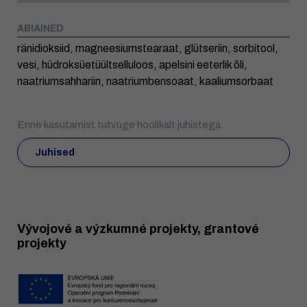
ABIAINED
ränidioksiid, magneesiumstearaat, glütseriin, sorbitool,
vesi, hüdroksüetüültselluloos, apelsini eeterlik õli,
naatriumsahhariin, naatriumbensoaat, kaaliumsorbaat
Enne kasutamist tutvuge hoolikalt juhistega.
Juhised
Vývojové a výzkumné projekty, grantové
projekty