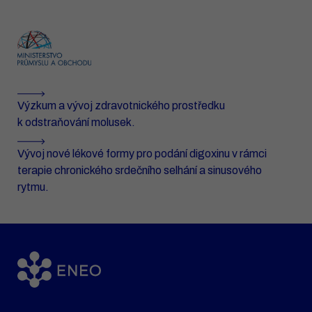
Výzkum a vývoj zdravotnického prostředku
k odstraňování molusek.
Vývoj nové lékové formy pro podání digoxinu v rámci
terapie chronického srdečního selhání a sinusového
rytmu.