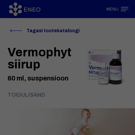
MENU
Tagasi tootekataloogi
Vermophyt
siirup
60 ml, suspensioon
TOIDULISAND