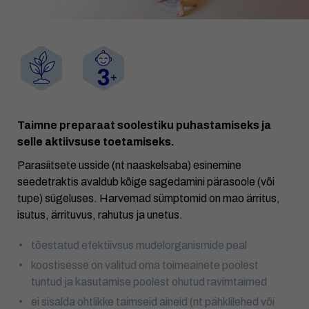
Taimne preparaat soolestiku puhastamiseks ja
selle aktiivsuse toetamiseks.
Parasiitsete usside (nt naaskelsaba) esinemine
seedetraktis avaldub kõige sagedamini pärasoole (või
tupe) sügeluses. Harvemad sümptomid on mao ärritus,
isutus, ärrituvus, rahutus ja unetus.
tõestatud efektiivsus mudelorganismide peal
koostisesse on valitud oma toimeainete poolest
tuntud ja kasutamise poolest ohutud ravimtaimed
ei sisalda ohtlikke taimseid aineid (nt pähklilehed või