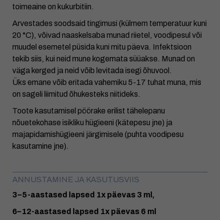
toimeaine on kukurbitiin.
Arvestades soodsaid tingimusi (külmem temperatuur kuni
20 °C), võivad naaskelsaba munad riietel, voodipesul või
muudel esemetel püsida kuni mitu päeva. Infektsioon
tekib siis, kui neid mune kogemata süüakse. Munad on
väga kerged ja neid võib levitada isegi õhuvool.
Üks emane võib eritada vahemiku 5-17 tuhat muna, mis
on sageli liimitud õhukesteks niitideks.
Toote kasutamisel pöörake erilist tähelepanu
nõuetekohase isikliku hügieeni (kätepesu jne) ja
majapidamishügieeni järgimisele (puhta voodipesu
kasutamine jne).
ANNUSTAMINE JA KASUTUSVIIS
3–5-aastased lapsed 1x päevas 3 ml,
6–12-aastased lapsed 1x päevas 6 ml