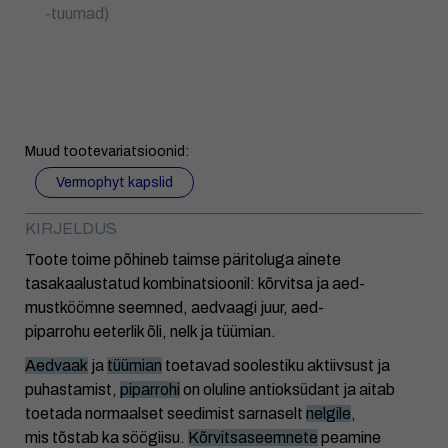
-tuumad)
Muud tootevariatsioonid:
Vermophyt kapslid
KIRJELDUS
Toote toime põhineb taimse päritoluga ainete
tasakaalustatud kombinatsioonil: kõrvitsa ja aed-
mustköömne seemned, aedvaagi juur, aed-
piparrohu eeterlik õli, nelk ja tüümian.
Aedvaak
ja
tüümian
toetavad soolestiku aktiivsust ja
puhastamist,
piparrohi
on oluline antioksüdant ja aitab
toetada normaalset seedimist sarnaselt
nelgile
,
mis tõstab ka söögiisu.
Kõrvitsaseemnete
peamine