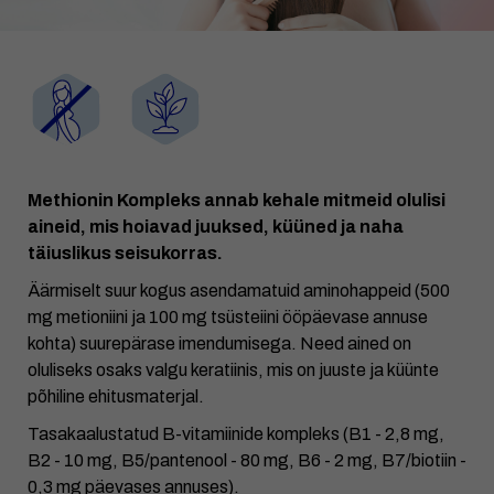
Methionin Kompleks
annab kehale mitmeid olulisi
aineid, mis hoiavad juuksed, küüned ja naha
täiuslikus seisukorras.
Äärmiselt suur kogus asendamatuid aminohappeid (500
mg metioniini ja 100 mg tsüsteiini ööpäevase annuse
kohta) suurepärase imendumisega. Need ained on
oluliseks osaks valgu keratiinis, mis on juuste ja küünte
põhiline ehitusmaterjal.
Tasakaalustatud B-vitamiinide kompleks (B1 - 2,8 mg,
B2 - 10 mg, B5/pantenool - 80 mg, B6 - 2 mg, B7/biotiin -
0,3 mg päevases annuses).