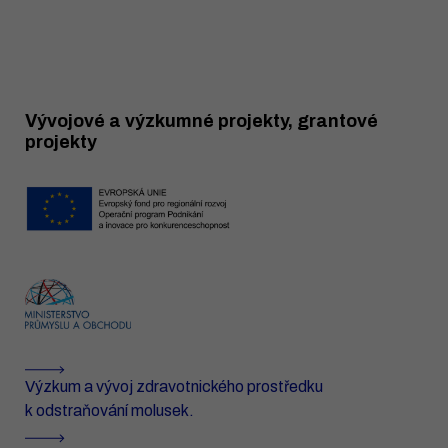
Vývojové a výzkumné projekty, grantové
projekty
Výzkum a vývoj zdravotnického prostředku
k odstraňování molusek.