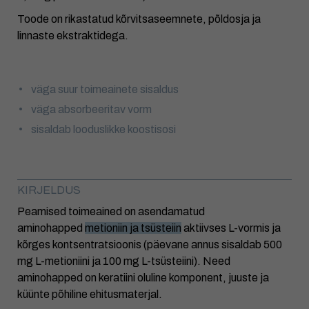
Toode on rikastatud kõrvitsaseemnete, põldosja ja
linnaste ekstraktidega.
väga suur toimeainete sisaldus
väga absorbeeritav vorm
sisaldab looduslikke koostisosi
KIRJELDUS
Peamised toimeained on asendamatud
aminohapped
metioniin ja tsüsteiin
aktiivses L-vormis ja
kõrges kontsentratsioonis (päevane annus sisaldab 500
mg L-metioniini ja 100 mg L-tsüsteiini). Need
aminohapped on keratiini oluline komponent, juuste ja
küünte põhiline ehitusmaterjal.