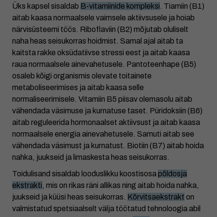
Üks kapsel sisaldab
B-vitamiinide kompleksi
. Tiamiin (B1)
aitab kaasa normaalsele vaimsele aktiivsusele ja hoiab
närvisüsteemi töös. Riboflaviin (B2) mõjutab oluliselt
naha heas seisukorras hoidmist. Samal ajal aitab ta
kaitsta rakke oksüdatiivse stressi eest ja aitab kaasa
raua normaalsele ainevahetusele. Pantoteenhape (B5)
osaleb kõigi organismis olevate toitainete
metaboliseerimises ja aitab kaasa selle
normaliseerimisele. Vitamiin B5 piisav olemasolu aitab
vähendada väsimuse ja kurnatuse taset. Püridoksiin (B6)
aitab reguleerida hormonaalset aktiivsust ja aitab kaasa
normaalsele energia ainevahetusele. Samuti aitab see
vähendada väsimust ja kurnatust. Biotiin (B7) aitab hoida
nahka, juukseid ja limaskesta heas seisukorras.
Toidulisand sisaldab looduslikku koostisosa
põldosja
ekstrakti
, mis on rikas räni allikas ning aitab hoida nahka,
juukseid ja küüsi heas seisukorras.
Kõrvitsaekstrakt
on
valmistatud spetsiaalselt välja töötatud tehnoloogia abil