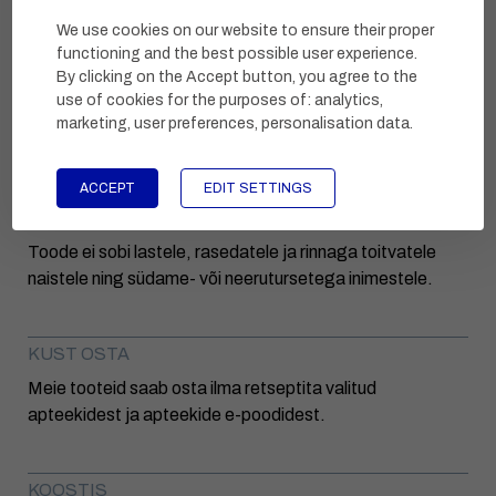
25 °C.
We use cookies on our website to ensure their proper
Hoida lastele kättesaamatus kohas.
functioning and the best possible user experience.
By clicking on the Accept button, you agree to the
Säilib:
18 kuud
use of cookies for the purposes of:
analytics,
marketing, user preferences, personalisation data
.
TÄHELEPANU
Toode ei ole ette nähtud kasutamiseks mitmekesise
ACCEPT
EDIT SETTINGS
toitumise asendajana.
Toode ei sobi lastele, rasedatele ja rinnaga toitvatele
naistele ning südame- või neerutursetega inimestele.
KUST OSTA
Meie tooteid saab osta ilma retseptita valitud
apteekidest ja apteekide e-poodidest.
KOOSTIS