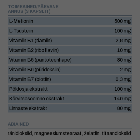
TOIMEAINED/PÄEVANE
ANNUS (3 KAPSLIT)
L-Metioniin
500 mg
L-Tsüsteiin
100 mg
Vitamiin B1 (tiamiin)
2,8 mg
Vitamiin B2 (riboflaviin)
10 mg
Vitamiin B5 (pantoteenhape)
80 mg
Vitamiin B6 (püridoksiin)
2 mg
Vitamiin B7 (biotiin)
0,3 mg
Põldosja ekstrakt
100 mg
Kõrvitsaseemne ekstrakt
140 mg
Linnaste ekstrakt
80 mg
ABIAINED
ränidioksiid, magneesiumstearaat, želatiin, titaandioksiid