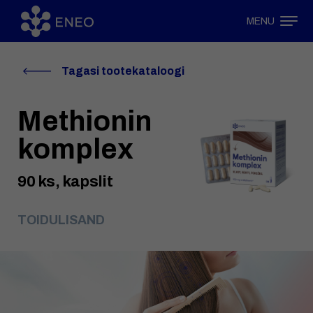
MENU
Tagasi tootekataloogi
Methionin
komplex
90 ks, kapslit
TOIDULISAND