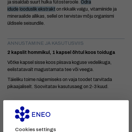
ja sisaldab suurt hulka fütosteroole.
Odra
idude
looduslik ekstrakt
on rikkalik valgu, vitamiinide ja
mineraalide allikas, sellel on tervistav mõju organismi
üldisele seisundile.
ANNUSTAMINE JA KASUTUSVIIS
2 kapslit hommikul, 1 kapsel õhtul koos toiduga
Võtke kapsel sisse koos piisava koguse vedelikuga,
eelistatavalt magustamata tee või veega.
Täieliku toime nägemiseks on vaja toodet tarvitada
pikaajaliselt. Soovitatav kasutusaeg on 2-3 kuud.
SÄILITAMINE JA KÕLBLIKKUSAEG
Hoida originaalpakendis kuivas kohas temperatuuril kuni
Cookies settings