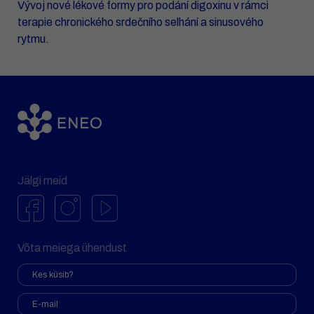
Vývoj nové lékové formy pro podání digoxinu v rámci
terapie chronického srdečního selhání a sinusového
rytmu.
Jälgi meid
Võta meiega ühendust