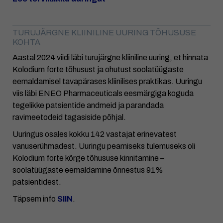
TURUJÄRGNE KLIINILINE UURING TÕHUSUSE
KOHTA
Aastal 2024 viidi läbi turujärgne kliiniline uuring, et hinnata
Kolodium forte tõhusust ja ohutust soolatüügaste
eemaldamisel tavapärases kliinilises praktikas. Uuringu
viis läbi ENEO Pharmaceuticals eesmärgiga koguda
tegelikke patsientide andmeid ja parandada
ravimeetodeid tagasiside põhjal.
Uuringus osales kokku 142 vastajat erinevatest
vanuserühmadest. Uuringu peamiseks tulemuseks oli
Kolodium forte kõrge tõhususe kinnitamine –
soolatüügaste eemaldamine õnnestus 91%
patsientidest.
Täpsem info
SIIN
.