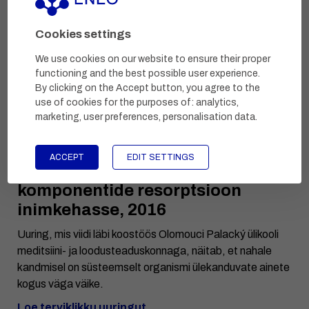
SÄILITAMINE JA KÕLBLIKKUSAEG
Cookies settings
Hoida lastele kättesaamatus kohas. Hoida
We use cookies on our website to ensure their proper
originaalpakendis. Pärast kasutamist sulgeda tihedalt ja
functioning and the best possible user experience.
hoida püstises asendis.
By clicking on the Accept button, you agree to the
Säilib:
18 kuud
use of cookies for the purposes of:
analytics,
marketing, user preferences, personalisation data
.
PROFESSIONAALSED UURINGUD
ACCEPT
EDIT SETTINGS
Kolodium forte taimsete
komponentide resorptsioon
inimkehasse, 2016
Uuring, mis viidi läbi koostöös Olomouci Palacký ülikooli
meditsiini- ja loodusteaduskonnaga, näitab, et nahale
kandmisel on süsteemselt organismi ülekanduvate ainete
kogus väga väike.
Loe terviklikku uuringut