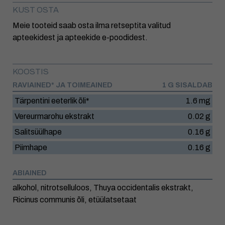
KUST OSTA
Meie tooteid saab osta ilma retseptita valitud
apteekidest ja apteekide e-poodidest.
KOOSTIS
RAVIAINED* JA TOIMEAINED
1 G SISALDAB
Tärpentini eeterlik õli*
1.6 mg
Vereurmarohu ekstrakt
0.02 g
Salitsüülhape
0.16 g
Piimhape
0.16 g
ABIAINED
alkohol, nitrotselluloos, Thuya occidentalis ekstrakt,
Ricinus communis õli, etüülatsetaat