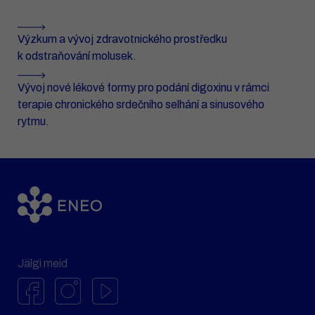
Výzkum a vývoj zdravotnického prostředku
k odstraňování molusek.
Vývoj nové lékové formy pro podání digoxinu v rámci
terapie chronického srdečního selhání a sinusového
rytmu.
Jälgi meid