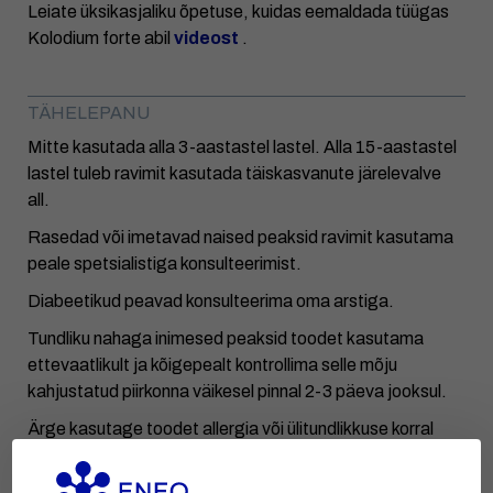
Leiate üksikasjaliku õpetuse, kuidas eemaldada tüügas
Kolodium forte abil
videost
.
TÄHELEPANU
Mitte kasutada alla 3-aastastel lastel. Alla 15-aastastel
lastel tuleb ravimit kasutada täiskasvanute järelevalve
all.
Rasedad või imetavad naised peaksid ravimit kasutama
peale spetsialistiga konsulteerimist.
Diabeetikud peavad konsulteerima oma arstiga.
Tundliku nahaga inimesed peaksid toodet kasutama
ettevaatlikult ja kõigepealt kontrollima selle mõju
kahjustatud piirkonna väikesel pinnal 2-3 päeva jooksul.
Ärge kasutage toodet allergia või ülitundlikkuse korral
selle koostisainete suhtes.