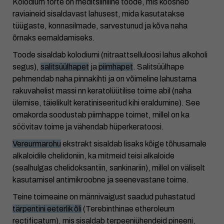
Kolodium forte on meditsiiniline toode, mis koosneb
raviaineid sisaldavast lahusest, mida kasutatakse
tüügaste, konnasilmade, sarvestunud ja kõva naha
õrnaks eemaldamiseks.
Toode sisaldab kolodiumi (nitraattselluloosi lahus alkoholi
segus),
salitsüülhapet
ja
piimhapet
. Salitsüülhape
pehmendab naha pinnakihti ja on võimeline lahustama
rakuvahelist massi nn keratolüütilise toime abil (naha
ülemise, täielikult keratiniseeritud kihi eraldumine). See
omakorda soodustab piimhappe toimet, millel on ka
söövitav toime ja vähendab hüperkeratoosi.
Vereurmarohu
ekstrakt sisaldab lisaks kõige tõhusamale
alkaloidile chelidoniin, ka mitmeid teisi alkaloide
(sealhulgas chelidoksantiin, sankinariin), millel on väliselt
kasutamisel antimikroobne ja seenevastane toime.
Teine toimeaine on männivaigust saadud puhastatud
tärpentini eeterlik õli
(Terebinthinae etheroleum
rectificatum), mis sisaldab terpeeniühendeid pineeni,