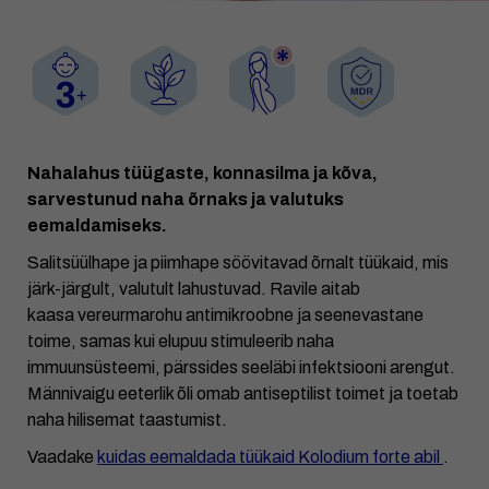
Nahalahus tüügaste, konnasilma ja kõva,
sarvestunud naha õrnaks ja valutuks
eemaldamiseks.
Salitsüülhape ja piimhape söövitavad õrnalt tüükaid, mis
järk-järgult, valutult lahustuvad. Ravile aitab
kaasa vereurmarohu antimikroobne ja seenevastane
toime, samas kui elupuu stimuleerib naha
immuunsüsteemi, pärssides seeläbi infektsiooni arengut.
Männivaigu eeterlik õli omab antiseptilist toimet ja toetab
naha hilisemat taastumist.
Vaadake
kuidas eemaldada tüükaid Kolodium forte abil
.