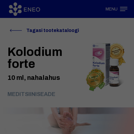
MENU
Tagasi tootekataloogi
Kolodium
forte
10 ml, nahalahus
MEDITSIINISEADE