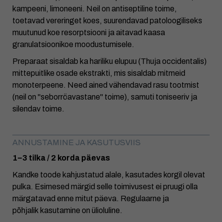
kampeeni, limoneeni. Neil on antiseptiline toime,
toetavad vereringet koes, suurendavad patoloogiliseks
muutunud koe resorptsiooni ja aitavad kaasa
granulatsioonikoe moodustumisele.
Preparaat sisaldab ka hariliku elupuu (Thuja occidentalis)
mittepuitlike osade ekstrakti, mis sisaldab mitmeid
monoterpeene. Need ained vähendavad rasu tootmist
(neil on "seborröavastane" toime), samuti toniseeriv ja
silendav toime.
ANNUSTAMINE JA KASUTUSVIIS
1–3 tilka / 2 korda päevas
Kandke toode kahjustatud alale, kasutades korgil olevat
pulka. Esimesed märgid selle toimivusest ei pruugi olla
märgatavad enne mitut päeva. Regulaarne ja
põhjalik kasutamine on ülioluline.