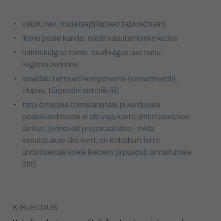
valutu ravi, mida isegi lapsed taluvad hästi
lihtne peale kanda, sobib kasutamiseks kodus
mitmekülgne toime, sealhulgas uue naha
regenereerimine
sisaldab taimseid komponente (vereurmarohi,
elupuu, tärpentini eeterlik õli)
tänu õrnadele toimeainetele ja korduvale
pealekandmisele ei ole vaja karta ümbritseva koe
ärritust (erinevalt preparaatidest, mida
kasutatakse üks kord, on Kolodium forte
ümbritsevale koele leebem ja puudub armistumise
oht)
KIRJELDUS