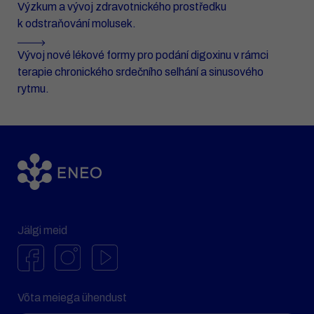
Výzkum a vývoj zdravotnického prostředku
k odstraňování molusek.
Vývoj nové lékové formy pro podání digoxinu v rámci
terapie chronického srdečního selhání a sinusového
rytmu.
Jälgi meid
Võta meiega ühendust